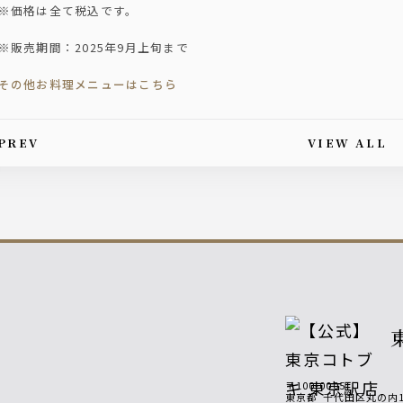
※価格は全て税込です。
※販売期間：2025年9月上旬まで
その他お料理メニューはこちら
PREV
VIEW ALL
is article's paging
〒100-0005
東京都
千代田区丸の内1