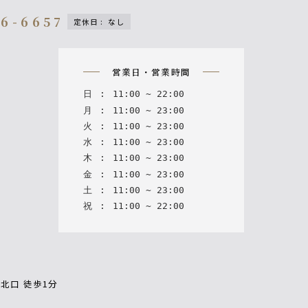
76-6657
定休日
:
なし
on
営業日・営業時間
日
:
11
:
00
~
22
:
00
月
:
11
:
00
~
23
:
00
火
:
11
:
00
~
23
:
00
水
:
11
:
00
~
23
:
00
木
:
11
:
00
~
23
:
00
金
:
11
:
00
~
23
:
00
土
:
11
:
00
~
23
:
00
祝
:
11
:
00
~
22
:
00
北口 徒歩1分