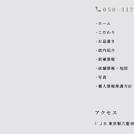
050-31
call
Footer navigati
ホーム
chevron_right
こだわり
chevron_right
お品書き
chevron_right
店内紹介
chevron_right
新着情報
chevron_right
店舗情報・地図
chevron_right
写真
chevron_right
個人情報保護方針
chevron_right
アクセス
ＪＲ 東京駅八重洲