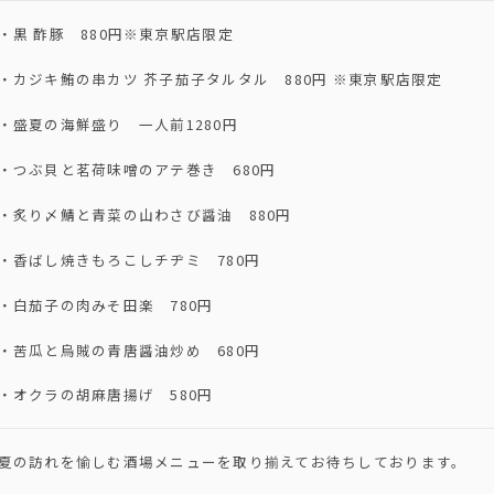
・黒 酢豚 880円※東京駅店限定
・カジキ鮪の串カツ 芥子茄子タルタル 880円 ※東京駅店限定
・盛夏の海鮮盛り 一人前1280円
・つぶ貝と茗荷味噌のアテ巻き 680円
・炙り〆鯖と青菜の山わさび醤油 880円
・香ばし焼きもろこしチヂミ 780円
・白茄子の肉みそ田楽 780円
・苦瓜と烏賊の青唐醤油炒め 680円
・オクラの胡麻唐揚げ 580円
夏の訪れを愉しむ酒場メニューを取り揃えてお待ちしております。