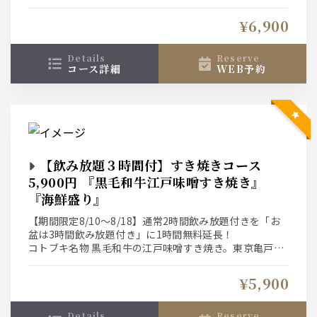
¥6,900
details
reserve
コース詳細
WEB予約
【飲み放題３時間付】すき焼きコース
5,900円 『黒毛和牛江戸味噌すき焼き』
『海鮮盛り』
【期間限定8/10～8/18】通常2時間飲み放題付きを「お
盆は3時間飲み放題付き」に1時間無料延長！
コトブキ名物 黒毛和牛の江戸味噌すき焼き。東京亀戸に
門を構える昭和9年創業 佐野味噌醤油店の『江戸甘味
噌』を味の決め手として使用。皆様に愛される”東京のす
¥5,900
き焼き”に仕上げました。日本酒との相性もお楽しみくだ
さい。
details
reserve