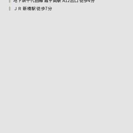
地下鉄千代田線 霞ヶ関駅 A12出口 徒歩4分
ＪＲ 新橋駅 徒歩7分