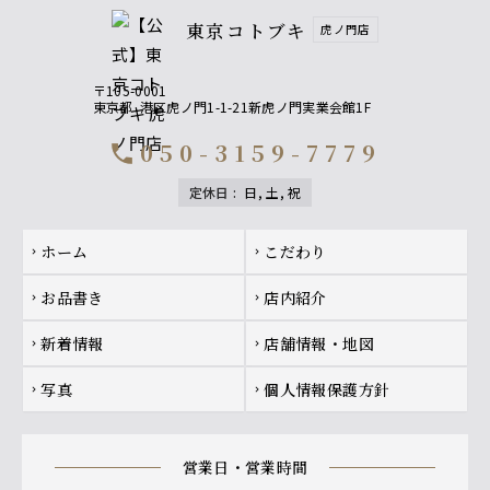
東京コトブキ
虎ノ門店
〒105-0001
東京都
港区虎ノ門1-1-21新虎ノ門実業会館1F
050-3159-7779
call
定休日
:
日, 土, 祝
Footer navigation
ホーム
こだわり
chevron_right
chevron_right
お品書き
店内紹介
chevron_right
chevron_right
新着情報
店舗情報・地図
chevron_right
chevron_right
写真
個人情報保護方針
chevron_right
chevron_right
営業日・営業時間