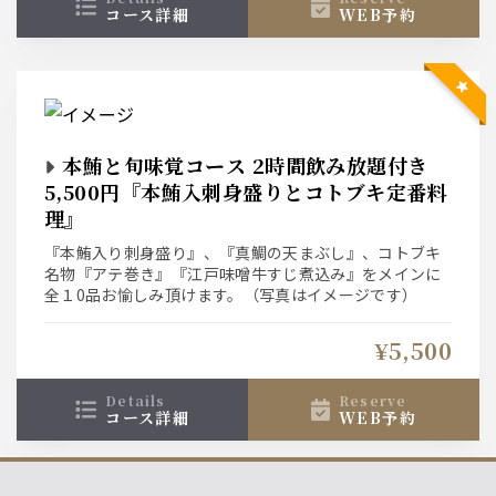
コース詳細
WEB予約
本鮪と旬味覚コース 2時間飲み放題付き
5,500円『本鮪入刺身盛りとコトブキ定番料
理』
『本鮪入り刺身盛り』、『真鯛の天まぶし』、コトブキ
名物『アテ巻き』『江戸味噌牛すじ煮込み』をメインに
全１0品お愉しみ頂けます。（写真はイメージです）
¥5,500
details
reserve
コース詳細
WEB予約