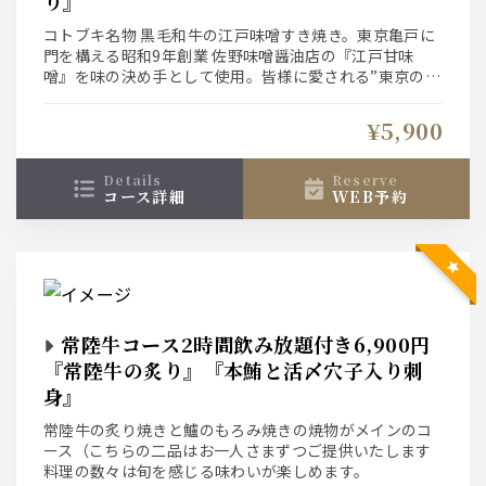
り』
コトブキ名物 黒毛和牛の江戸味噌すき焼き。東京亀戸に
門を構える昭和9年創業 佐野味噌醤油店の『江戸甘味
噌』を味の決め手として使用。皆様に愛される”東京のす
き焼き”に仕上げました。日本酒との相性もお楽しみくだ
さい。
¥5,900
details
reserve
コース詳細
WEB予約
常陸牛コース2時間飲み放題付き6,900円
『常陸牛の炙り』『本鮪と活〆穴子入り刺
身』
常陸牛の炙り焼きと鱸のもろみ焼きの焼物がメインのコ
ース（こちらの二品はお一人さまずつご提供いたします
料理の数々は旬を感じる味わいが楽しめます。