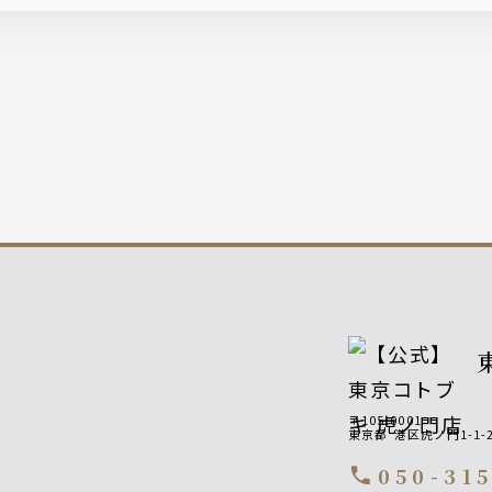
〒105-0001
東京都
港区虎ノ門1-1
050-31
call