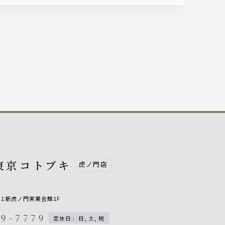
東京コトブキ
虎ノ門店
-21新虎ノ門実業会館1F
59-7779
定休日
:
日, 土, 祝