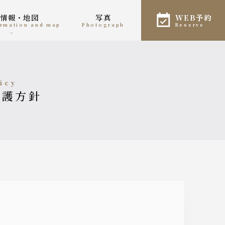
舗情報・地図
写真
WEB予約
formation and map
photograph
reserve
licy
保護方針