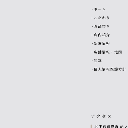
Footer navigati
ホーム
chevron_right
こだわり
chevron_right
お品書き
chevron_right
店内紹介
chevron_right
新着情報
chevron_right
店舗情報・地図
chevron_right
写真
chevron_right
個人情報保護方針
chevron_right
アクセス
地下鉄銀座線 虎ノ