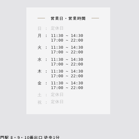
on
営業日・営業時間
定休日
日
:
月
:
11
:
30
~
14
:
30
17
:
00
~
22
:
00
火
:
11
:
30
~
14
:
30
17
:
00
~
22
:
00
水
:
11
:
30
~
14
:
30
17
:
00
~
22
:
00
木
:
11
:
30
~
14
:
30
17
:
00
~
22
:
00
金
:
11
:
30
~
14
:
30
17
:
00
~
22
:
00
定休日
土
:
定休日
祝
:
門駅 8・9・10番出口 徒歩1分