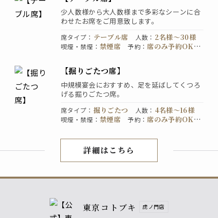
少人数様から大人数様まで多彩なシーンに合
わせたお席をご用意致します。
テーブル席
2名様〜30様
席タイプ
：
人数
：
禁煙席
席のみ予約OK。
喫煙・禁煙
：
予約
：
お電話でご予約ください。
【掘りごたつ席】
中規模宴会におすすめ、足を延ばしてくつろ
げる掘りごたつ席。
掘りごたつ
4名様〜16様
席タイプ
：
人数
：
禁煙席
席のみ予約OK。
喫煙・禁煙
：
予約
：
お電話でご予約ください。
詳細はこちら
店内紹介
東京コトブキ
虎ノ門店