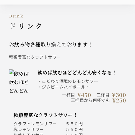
drink
ドリンク
お飲み物各種取り揃えております！
種類豊富なクラフトサワー
飲めば飲むほどどんどん安くなる！
・こだわり酒場のレモンサワー
・ジムビームハイボール
・酒場で人気の抹茶ハイ
¥450
¥300
一杯目
二杯目
・バイスサワー
¥250
三杯目から何杯でも
種類豊富なクラフトサワー！
クラフトレモンサワー ５５０円
塩レモンサワー ５５０円
生姜レモンサワー ５５０円