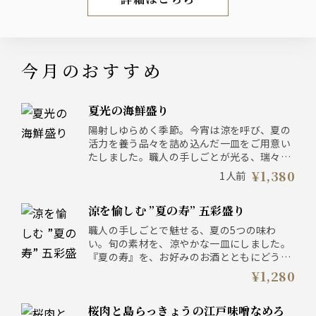
お盆期間限定コース
今月のおすすめ
夏光の海鮮盛り
陽射しゆらめく季節。今宵は涼を呼び、夏の
活力を養う品々を詰め込んだ一皿をご用意い
たしました。職人の手しごとが光る、瑞々し
い夏の海の幸をどうぞ心ゆくまでお楽しみく
¥1,380
1人前
ださい。まずは、磯の香を纏わせた真鯛の昆
布〆を。自慢の本鮪と、身の引き締まった勘
涼を愉しむ ”夏の寿” 五彩盛り
八の旨味をご堪能いただき、爽やかな水蛸の
梅和えを肴に、冷えた一杯を。仕上げには、
職人の手しごとで魅せる、夏の5つの味わ
鰻のアテ握りと、滋味深い煮蛤の手巻き寿司
い。旬の素材を、涼やかな一皿にしました。
を。夏の宵、心潤うひとときを。
『夏の寿』を、お好みのお酒とともにどう
ぞ。
¥1,280
・黒糖マンゴーのバタークラッカー
・イベリコ豚ベーコンの葉生姜巻き・出汁ト
桜肉と島らっきょうの江戸味噌なめろ
マト 酢味噌