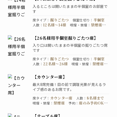
入るところは開いたままの半個室のお部屋で
す
掘りごたつ
半個室
席タイプ
：
個室仕切り
：
12名様〜14様
禁煙席
人数
：
喫煙・禁煙
：
直接お店にお問い合わせください
予約
：
【26名様用半個室掘りごたつ席】
入り口は開いたままの半個室の掘りごたつ席
です
掘りごたつ
半個室
席タイプ
：
個室仕切り
：
22名様〜26様
禁煙席
人数
：
喫煙・禁煙
：
直接お店にお問い合わせください
予約
：
【カウンター席】
最大8席完備！目の前で調理光景が見えるラ
イブ感のあるお席です。
カウンター席
8名様まで
席タイプ
：
人数
：
禁煙席
席のみ予約OK。
喫煙・禁煙
：
予約
：
お電話でご予約ください。
【テーブル席】