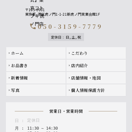
〒105-0001
東京都
港区虎ノ門1-1-21新虎ノ門実業会館1F
050-3159-7779
call
定休日
:
日, 土, 祝
Footer navigation
ホーム
こだわり
chevron_right
chevron_right
お品書き
店内紹介
chevron_right
chevron_right
新着情報
店舗情報・地図
chevron_right
chevron_right
写真
個人情報保護方針
chevron_right
chevron_right
営業日・営業時間
定休日
日
:
月
:
11
:
30
~
14
:
30