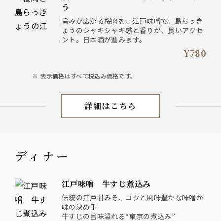
・栄螺の青海苔和え・オクラの胡麻唐揚げ
う
旨みが広がる桜肉を、江戸味噌で。島らっき
ょうのシャキシャキ感と香りが、良いアクセ
ント。日本酒が進みます。
¥780
表示価格はすべて税込み価格です。
詳細はこちら
今月のおすすめ
ディナー
江戸味噌 牛すじ煮込み
伝統の江戸甘みそ、コクと風味豊かな味噌が
味の決め手
牛すじの旨味溢れる“東京の煮込み”