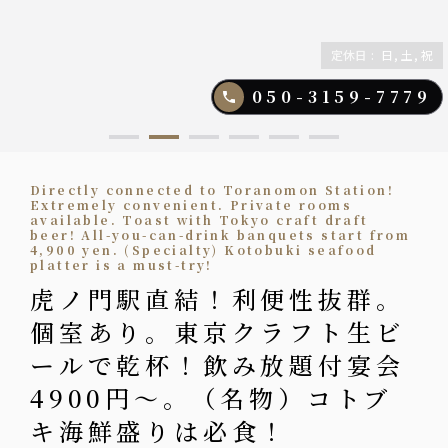
定休日
:
日, 土, 祝
050-3159-7779
Directly connected to Toranomon Station!
Extremely convenient. Private rooms
available. Toast with Tokyo craft draft
beer! All-you-can-drink banquets start from
4,900 yen. (Specialty) Kotobuki seafood
platter is a must-try!
虎ノ門駅直結！利便性抜群。
個室あり。東京クラフト生ビ
ールで乾杯！飲み放題付宴会
4900円〜。（名物）コトブ
キ海鮮盛りは必食！