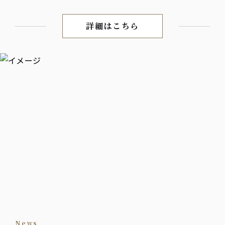
詳細はこちら
虎ノ門駅直結！利便性抜群。個
news