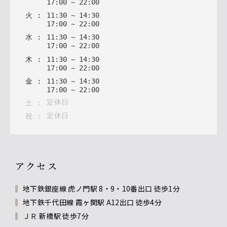
17
:
00
~
22
:
00
火
:
11
:
30
~
14
:
30
17
:
00
~
22
:
00
水
:
11
:
30
~
14
:
30
17
:
00
~
22
:
00
木
:
11
:
30
~
14
:
30
17
:
00
~
22
:
00
金
:
11
:
30
~
14
:
30
17
:
00
~
22
:
00
定休日
土
:
定休日
祝
:
アクセス
地下鉄銀座線 虎ノ門駅 8・9・10番出口 徒歩1分
地下鉄千代田線 霞ヶ関駅 A12出口 徒歩4分
ＪＲ 新橋駅 徒歩7分