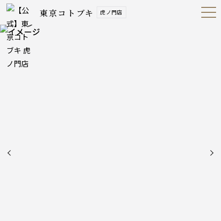
東京コトブキ
虎ノ門店
Open
Navig
ation
Menu