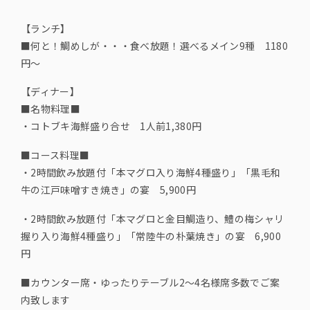
【ランチ】
■何と！鯛めしが・・・食べ放題！選べるメイン9種 1180
円～
【ディナー】
■名物料理■
・コトブキ海鮮盛り合せ 1人前1,380円
■コース料理■
・2時間飲み放題付「本マグロ入り海鮮4種盛り」「黒毛和
牛の江戸味噌すき焼き」の宴 5,900円
・2時間飲み放題付「本マグロと金目鯛造り、鱧の梅シャリ
握り入り海鮮4種盛り」「常陸牛の朴葉焼き」の宴 6,900
円
■カウンター席・ゆったりテーブル2～4名様席多数でご案
内致します