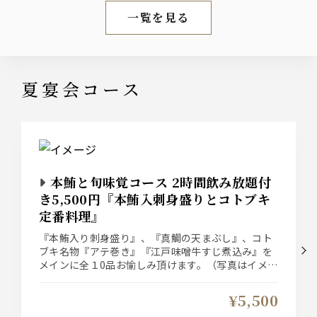
一覧を見る
新着情報
夏宴会コース
本鮪と旬味覚コース 2時間飲み放題付
き5,500円『本鮪入刺身盛りとコトブキ
定番料理』
『本鮪入り刺身盛り』、『真鯛の天まぶし』、コト
ブキ名物『アテ巻き』『江戸味噌牛すじ煮込み』を
メインに全１0品お愉しみ頂けます。（写真はイメー
ジです）
¥5,500