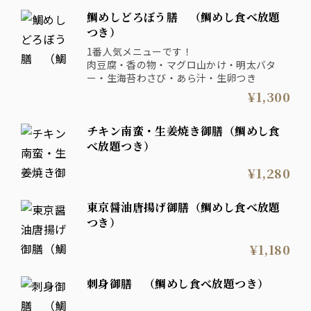
鯛めしどろぼう膳 （鯛めし食べ放題
つき）
1番人気メニューです！
肉豆腐・香の物・マグロ山かけ・明太バタ
ー・生海苔わさび・あら汁・生卵つき
¥1,300
チキン南蛮・生姜焼き御膳（鯛めし食
べ放題つき）
¥1,280
東京醤油唐揚げ御膳（鯛めし食べ放題
つき）
¥1,180
刺身御膳 （鯛めし食べ放題つき）