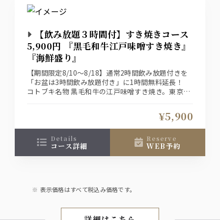
【飲み放題３時間付】すき焼きコース
5,900円 『黒毛和牛江戸味噌すき焼き』
『海鮮盛り』
【期間限定8/10～8/18】通常2時間飲み放題付きを
「お盆は3時間飲み放題付き」に1時間無料延長！
コトブキ名物 黒毛和牛の江戸味噌すき焼き。東京亀
戸に門を構える昭和9年創業 佐野味噌醤油店の『江
戸甘味噌』を味の決め手として使用。皆様に愛され
¥5,900
る”東京のすき焼き”に仕上げました。日本酒との相
性もお楽しみください。
details
reserve
コース詳細
WEB予約
表示価格はすべて税込み価格です。
詳細はこちら