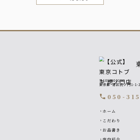
〒105-0001
東京都
港区虎ノ門1-1
050-31
call
Footer navigati
ホーム
chevron_right
こだわり
chevron_right
お品書き
chevron_right
店内紹介
chevron_right