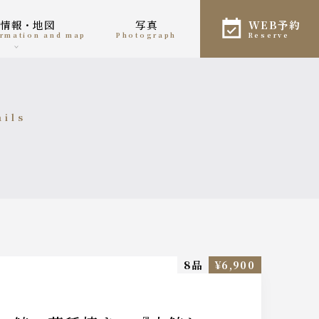
舗情報・地図
写真
WEB予約
formation and map
photograph
reserve
ails
細
8品
¥6,900