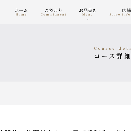
ホーム
こだわり
お品書き
店
home
Commitment
menu
Store in
course det
コース詳