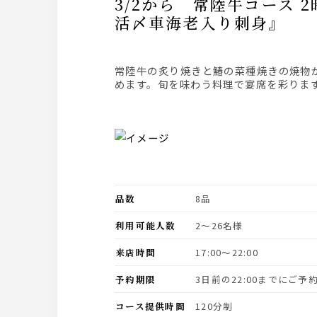
3/2から 常陸牛コース 2時間飲み放題付き6,900円『常陸牛の炙り、鰆の菜種焼き』『本鮪と
活〆車海老入り刺身』
常陸牛の炙り焼きと鰆の菜種焼きの焼物がメインのコース（こちらの二品はお一人さまずつご提供いたします料理の数々は春を感じる味わいが楽し
めます。旬を味わう料理で宴席を彩りま
品数
8品
利用可能人数
2〜26名様
来店時間
17:00〜22:00
予約期限
3日前の22:00までにご
コース提供時間
120分制