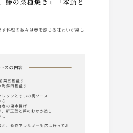
コースの内容
前菜五種盛り
り海鮮四種盛り
クレソンとそいの実ソース
ぷら
老の東寺揚げ
き、新玉葱と芹のおかか塗し
ぶし
考え、食物アレルギー対応は行ってお