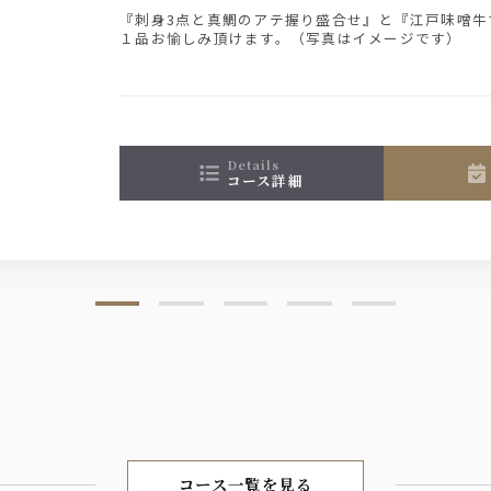
『刺身3点と真鯛のアテ握り盛合せ』と『江戸味噌牛
１品お愉しみ頂けます。（写真はイメージです）
details
コース詳細
コース一覧を見る