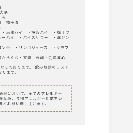
生
 大隅
・赤
酒 柚子酒
ル
 ・烏龍ハイ ・抹茶ハイ ・梅サワ
ューハイ ・バイスサワー ・翠ジン
ロン茶 ・リンゴジュース ・クラフ
造からくち・文楽 芳醸・会津夢心
となっております。 飲み放題のラスト
おります。
過程において、全てのアレルギー
難な為、食物アレルギー対応をい
ほどお願い申し上げます。