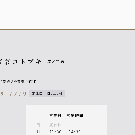
東京コトブキ
虎ノ門店
-21新虎ノ門実業会館1F
59-7779
定休日
:
日, 土, 祝
on
営業日・営業時間
定休日
日
:
月
:
11
:
30
~
14
:
30