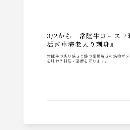
3/2から 常陸牛コース 2時間飲み放題付き6,900円『常陸牛の炙り、鰆の菜種焼き』『本鮪と
活〆車海老入り刺身』
常陸牛の炙り焼きと鰆の菜種焼きの焼物がメ
を味わう料理で宴席を彩ります。