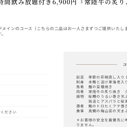
す。
前菜 季節の茶碗蒸し入り 
刺身 本鮪と活け車海老入
魚肴 鰆の菜種焼き
肉肴 常陸牛の炙り焼き 
揚物 桜鱒のうるい巻き天
独活とアスパラと桜海
酒肴 鮪のトロたくアテ巻
食事 真鯛の梅山菜の天ま
予約ください
＊お客様の安全を最優先に
りません。