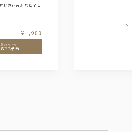
すじ煮込み』など全１
¥4,900
reserve
WEB予約