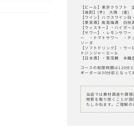
【ビール】東京クラフト 
【焼酎】(芋) 大隅 (麦)
【ワイン】ハウスワイン白
【果実酒】南高梅酒 白桃
【ウィスキー】・ハイボー
【サワー】・レモンサワー
ー ・トマトサワー ・チ
ソーダ
【ソフトドリンク】・ウー
トジンジャーエール
【日本酒】・賀茂鶴 本醸
コースの制限時間は120分
オーダーは30分前となって
当店では食材調達や調理
物質を取り除くことが困
たしかねます。ご理解の