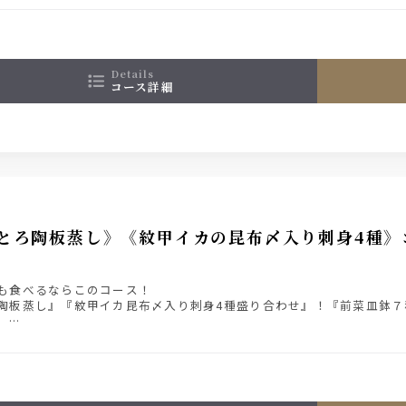
details
コース詳細
とろ陶板蒸し》《紋甲イカの昆布〆入り刺身4種》コ
も食べるならこのコース！
陶板蒸し』『紋甲イカ昆布〆入り刺身4種盛り合わせ』！『前菜皿鉢
。
ミアム・モルツ入り２時間飲み放題付きプラン 5000円（税込）