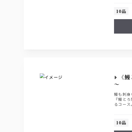
10品
《鰻
～
鰻も刺身
『鰻とろ
るコース
ザ・プレ
10品