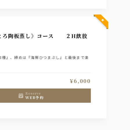
鰻とろ陶板蒸し》コース ２H飲放
8種』、締めは『海鮮ひつまぶし』と最後まで楽
¥6,000
reserve
WEB予約