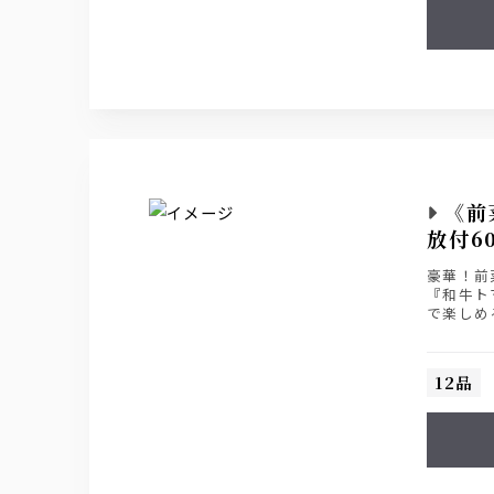
《前
放付6
豪華！前
『和牛ト
で楽しめ
ザ・プレ
12品