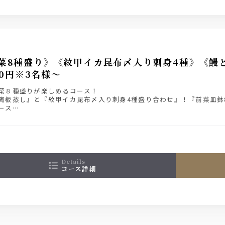
菜8種盛り》《紋甲イカ昆布〆入り刺身4種》《
00円※3名様～
菜８種盛りが楽しめるコース！
陶板蒸し』と『紋甲イカ昆布〆入り刺身4種盛り合わせ』！『前菜皿鉢
ース
ミアム・モルツ入り２時間飲み放題付きプラン 6000円（税込）
details
コース詳細