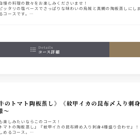
自慢の料理の数々をお楽しみくださいませ！
ピッタリの塩ベースでさっぱりな味わいの烏賊と真鯛の陶板蒸しにし
るコースです。
ミアム・モルツ入り2時間飲み放題付きプラン4000円
details
コース詳細
牛のトマト陶板蒸し》《紋甲イカの昆布〆入り刺身4
様～
も楽しみたいならこのコース！
トマトの陶板蒸し』『紋甲イカの昆布締め入り刺身4種盛り合わせ』
しめるコース。
ミアム・モルツ入り２時間飲み放題付きプラン 5000円（税込）