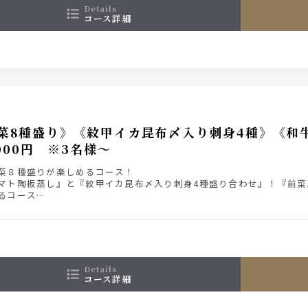
details
コース詳細
菜8種盛り》《紋甲イカ昆布〆入り刺身4種》《和
000円 ※3名様～
菜８種盛りが楽しめるコース！
マト陶板蒸し』と『紋甲イカ昆布〆入り刺身4種盛り合わせ』！『前菜
るコース
ミアム・モルツ入り２時間飲み放題付きプラン 6000円（税込）
details
コース詳細