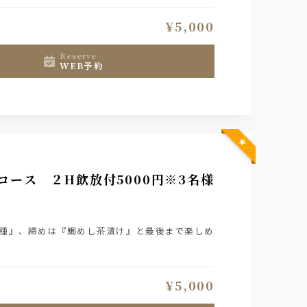
¥5,000
reserve
WEB予約
ース ２H飲放付5000円※3名様
７種』、締めは『鯛めし茶漬け』と最後まで楽しめ
¥5,000