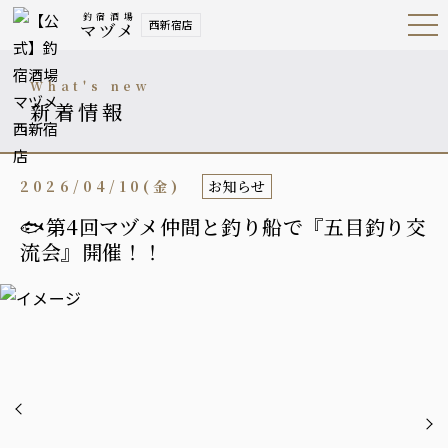
釣宿酒場
西新宿店
マヅメ
Open
Navig
ation
Menu
what's new
新着情報
2026/04/10(金)
お知らせ
🐟第4回マヅメ仲間と釣り船で『五目釣り交
流会』開催！！