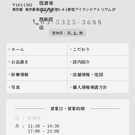
〒163-1302
東京都
東京都新宿区西新宿6-4-1新宿アイランドアトリウム2F
03-5325-3688
call
定休日
:
日, 土, 祝
Footer navigation
ホーム
こだわり
chevron_right
chevron_right
お品書き
店内紹介
chevron_right
chevron_right
新着情報
店舗情報・地図
chevron_right
chevron_right
写真
個人情報保護方針
chevron_right
chevron_right
営業日・営業時間
定休日
日
:
月
:
11
:
30
~
14
:
30
17
:
00
~
23
:
00