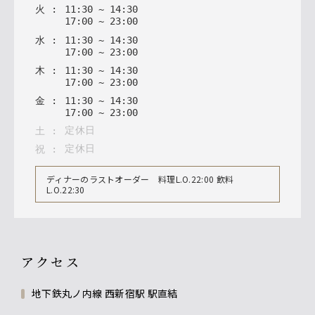
火
:
11
:
30
~
14
:
30
17
:
00
~
23
:
00
水
:
11
:
30
~
14
:
30
17
:
00
~
23
:
00
木
:
11
:
30
~
14
:
30
17
:
00
~
23
:
00
金
:
11
:
30
~
14
:
30
17
:
00
~
23
:
00
定休日
土
:
定休日
祝
:
ディナーのラストオーダー 料理L.O.22:00 飲料
L.O.22:30
アクセス
地下鉄丸ノ内線 西新宿駅 駅直結