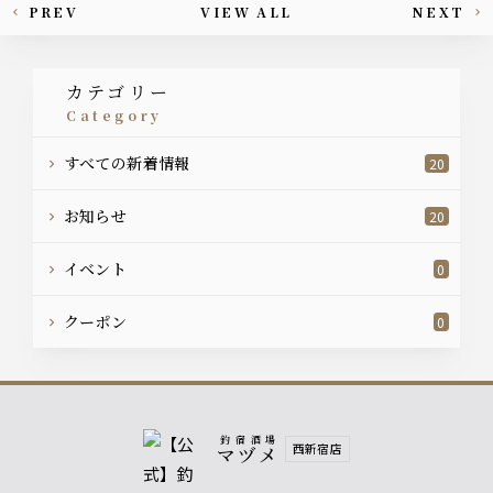
PREV
VIEW ALL
NEXT
This article's paging
カテゴリー
category
すべての新着情報
20
お知らせ
20
イベント
0
クーポン
0
釣宿酒場
西新宿店
マヅメ