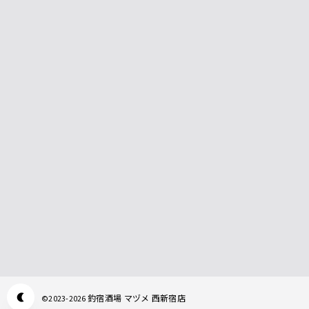
釣宿酒場 マヅメ 西新宿店
©
2023-2026
Appearance mode switch