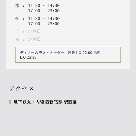
木
:
11
:
30
~
14
:
30
17
:
00
~
23
:
00
金
:
11
:
30
~
14
:
30
17
:
00
~
23
:
00
定休日
土
:
定休日
祝
:
ディナーのラストオーダー 料理L.O.22:00 飲料
L.O.22:30
アクセス
地下鉄丸ノ内線 西新宿駅 駅直結