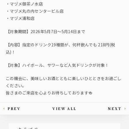
・マヅメ御茶ノ水店
・マヅメ丸の内センタービル店
・マヅメ浦和店
【対象期間】2026年5月7日～5月14日まで
【内容】指定のドリンク19種類が、何杯飲んでも 218円(税
込)！
【対象】ハイボール、サワーなど人気ドリンクが対象！
この機会に、美味しいお酒とともに楽しいひとときをお過ごし
ください。
皆さまのご来店を心よりお待ちしております🍻
PREV
VIEW ALL
NEXT
This article's paging