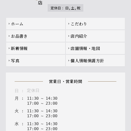
定休日
:
日, 土, 祝
Footer navigation
ホーム
こだわり
chevron_right
chevron_right
お品書き
店内紹介
chevron_right
chevron_right
新着情報
店舗情報・地図
chevron_right
chevron_right
写真
個人情報保護方針
chevron_right
chevron_right
営業日・営業時間
定休日
日
:
月
:
11
:
30
~
14
:
30
17
:
00
~
23
:
00
火
:
11
:
30
~
14
:
30
17
:
00
~
23
:
00
水
:
11
:
30
~
14
:
30
17
:
00
~
23
:
00