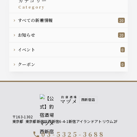
カテゴリー
category
すべての新着情報
20
お知らせ
20
イベント
0
クーポン
0
釣宿酒場
西新宿店
マヅメ
〒163-1302
東京都
東京都新宿区西新宿6-4-1新宿アイランドアトリウム2F
03-5325-3688
call