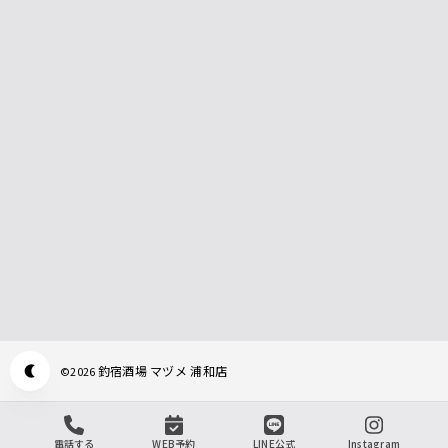
釣宿酒場 マヅメ 浦和店
©
2026
Appearance mode switch
電話する
WEB予約
LINE公式
Instagram