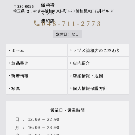
〒330-0056
埼玉県
さいたま市浦和区東仲町1-23 浦和駅東口石井ビル 2F
048-711-2773
call
定休日
:
なし
Footer navigation
ホーム
マヅメ浦和店のこだわり
chevron_right
chevron_right
お品書き
店内紹介
chevron_right
chevron_right
新着情報
店舗情報・地図
chevron_right
chevron_right
写真
個人情報保護方針
chevron_right
chevron_right
営業日・営業時間
日
:
12
:
00
~
22
:
00
月
:
16
:
00
~
23
:
00