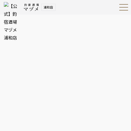
釣宿酒場
浦和店
マヅメ
Open
Navig
ation
Menu