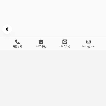
Appearance mode switch
電話する
WEB予約
LINE公式
Instagram
Introducing The Store
.
1
テーブル個室（～4名様）
接待や会食でのご利用におすすめのテーブル個室をご用意。
静かな落ち着いた空間で、鮮魚を堪能していただけます。ご
予約はお早めにお願い致します。