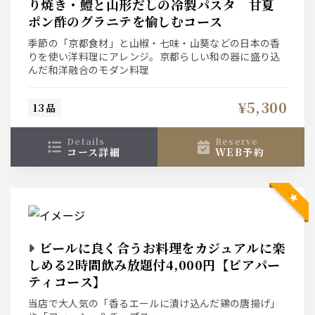
り焼き・鱧と山形だしの冷製パスタ 甘夏
ポン酢のグラニテを愉しむコース
季節の「京都食材」と山椒・七味・山葵などの日本の香
りを使い洋料理にアレンジ。京都らしい和の器に盛り込
んだ和洋融合のモダン料理
¥5,300
13品
details
reserve
コース詳細
WEB予約
ビールに良く合うお料理をカジュアルに楽
しめる2時間飲み放題付4,000円【ビアパー
ティコース】
当店で大人気の「香るエールに漬け込んだ鶏の唐揚げ」