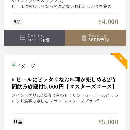
や「フィッシュ＆チップス」
ビールに合わせるなら間違いないお料理ばかりを集めた
カジュアルなプランです。
アラカルトのお料理を追加して頂くことも可能です。
¥4,000
9品
（お料理の追加には別途料金を頂きます。追加のラスト
オーダーは飲み放題終了までとさせて頂きます。）
details
reserve
コース詳細
WEB予約
ビールにピッタリなお料理が楽しめる2時
間飲み放題付5,000円【マスターズコース】
メインはグリル2種盛り合わせ！サントリービールとしっ
かりお食事も楽しむプラン"マスターズプラン"
ビールもお食事もしっかり楽しみたいお客様に！メイン
はビーフグリルと豚肩ロースのグリル、蛸とドライトマ
¥5,000
11品
トの鯛めしで大満足間違い無し！！