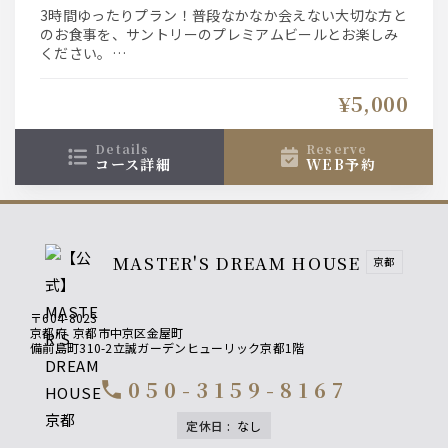
ミアム・モルツ、香るエール、ザ・プレミア
3時間ゆったりプラン！普段なかなか会えない大切な方と
ム・モルツ黒、ハーフ＆ハーフが飲み放
のお食事を、サントリーのプレミアムビールとお楽しみ
題！メインはビーフステーキと豚肩ロース
ください。
メインはグリル2種盛り合わせ！さらに乾杯にはサントリ
のグリル5,000円【お盆限定コース】
ープレミアムビールの最高峰、マスターズドリームをお
¥5,000
一人様1杯プレゼント致します。ザ・プレミアム・モル
ツ、香るエール、ザ・プレミアム・モルツ黒、ハーフ＆
ハーフが飲み放題。ビールによく合うお食事もしっかり
details
reserve
コース詳細
WEB予約
楽しむ"マスターズプラン"
ビールもお食事も楽しみたいお客様に！メインはビーフ
グリルとポークグリル、蛸とドライトマトの炊き込みご
飯で大満足間違い無し！！
MASTER'S DREAM HOUSE
京都
〒604-8023
京都府
京都市中京区金屋町
備前島町310-2立誠ガーデンヒューリック京都1階
050-3159-8167
call
定休日
:
なし