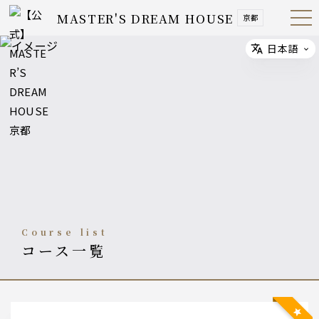
MASTER'S DREAM HOUSE
京都
Open
Navig
ation
Menu
日本語
Select
course list
コース一覧