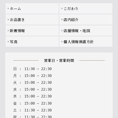
Footer navigation
ホーム
こだわり
chevron_right
chevron_right
お品書き
店内紹介
chevron_right
chevron_right
新着情報
店舗情報・地図
chevron_right
chevron_right
写真
個人情報保護方針
chevron_right
chevron_right
営業日・営業時間
日
:
11
:
30
~
22
:
30
月
:
15
:
00
~
22
:
30
火
:
15
:
00
~
22
:
30
水
:
15
:
00
~
22
:
30
木
:
15
:
00
~
22
:
30
金
:
15
:
00
~
22
:
30
土
:
11
:
30
~
22
:
30
祝
:
11
:
30
~
22
:
30