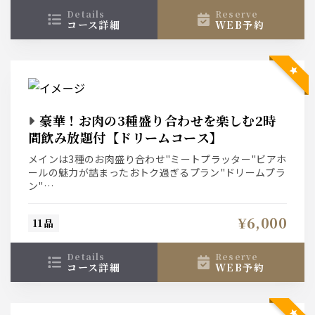
details
reserve
コース詳細
WEB予約
豪華！お肉の3種盛り合わせを楽しむ2時
間飲み放題付【ドリームコース】
メインは3種のお肉盛り合わせ"ミートプラッター"ビアホ
ールの魅力が詰まったおトク過ぎるプラン"ドリームプラ
ン"
メインは和牛グリル・京都ポークのグリル・丹波あじわ
¥6,000
11品
いどりのグリルを一度に楽しめる"ミートプラッター"そ
の他にもフィッシュ＆チップスやピザなど、ビールとの
相性もボリュームも大満足なプランです。
details
reserve
コース詳細
WEB予約