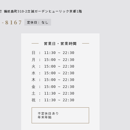
町
備前島町310-2立誠ガーデンヒューリック京都1階
9-8167
定休日
:
なし
n
営業日・営業時間
日
:
11
:
30
~
22
:
30
月
:
15
:
00
~
22
:
30
火
:
15
:
00
~
22
:
30
水
:
15
:
00
~
22
:
30
木
:
15
:
00
~
22
:
30
金
:
15
:
00
~
22
:
30
土
:
11
:
30
~
22
:
30
祝
:
11
:
30
~
22
:
30
不定休日あり
年末年始