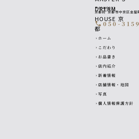
〒604-8023
京都府
京都市中京区金屋
050-315
call
Footer navigatio
ホーム
chevron_right
こだわり
chevron_right
お品書き
chevron_right
店内紹介
chevron_right
新着情報
chevron_right
店舗情報・地図
chevron_right
写真
chevron_right
個人情報保護方針
chevron_right