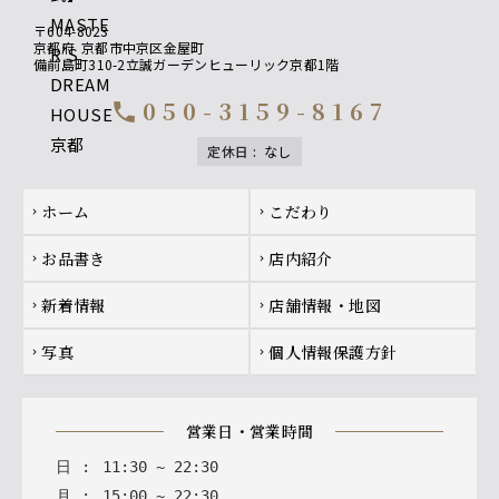
〒604-8023
京都府
京都市中京区金屋町
備前島町310-2立誠ガーデンヒューリック京都1階
050-3159-8167
call
定休日
:
なし
Footer navigation
ホーム
こだわり
chevron_right
chevron_right
お品書き
店内紹介
chevron_right
chevron_right
新着情報
店舗情報・地図
chevron_right
chevron_right
写真
個人情報保護方針
chevron_right
chevron_right
営業日・営業時間
日
:
11
:
30
~
22
:
30
月
:
15
:
00
~
22
:
30