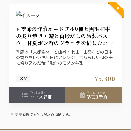
季節の洋菜オードブル9種と黒毛和牛
の炙り焼き・鱧と山形だしの冷製パス
タ 甘夏ポン酢のグラニテを愉しむコー
ス
季節の「京都食材」と山椒・七味・山葵などの日本
の香りを使い洋料理にアレンジ。京都らしい和の器
に盛り込んだ和洋融合のモダン料理
¥5,300
13品
details
reserve
コース詳細
WEB予約
表示価格はすべて税込み価格です。