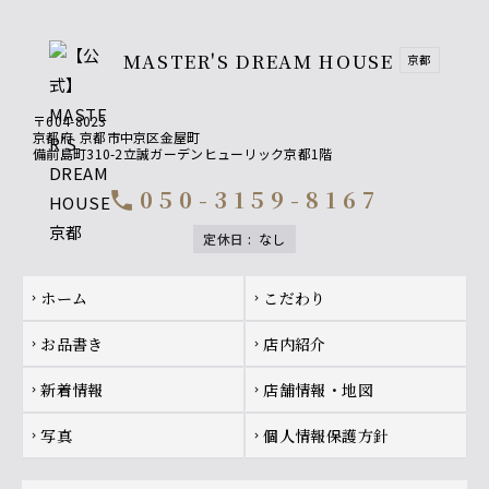
MASTER'S DREAM HOUSE
京都
〒604-8023
京都府
京都市中京区金屋町
備前島町310-2立誠ガーデンヒューリック京都1階
050-3159-8167
call
定休日
:
なし
Footer navigation
ホーム
こだわり
chevron_right
chevron_right
お品書き
店内紹介
chevron_right
chevron_right
新着情報
店舗情報・地図
chevron_right
chevron_right
写真
個人情報保護方針
chevron_right
chevron_right