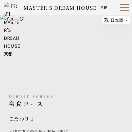
MASTER'S DREAM HOUSE
京都
Open
Navig
ation
Menu
日本語
Select
Dinner course
会食コース
こだわり１
大切な方との会食・お祝い事に。