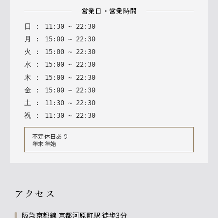
営業日・営業時間
日
:
11
:
30
~
22
:
30
月
:
15
:
00
~
22
:
30
火
:
15
:
00
~
22
:
30
水
:
15
:
00
~
22
:
30
木
:
15
:
00
~
22
:
30
金
:
15
:
00
~
22
:
30
土
:
11
:
30
~
22
:
30
祝
:
11
:
30
~
22
:
30
不定休日あり
年末年始
アクセス
阪急京都線 京都河原町駅 徒歩3分