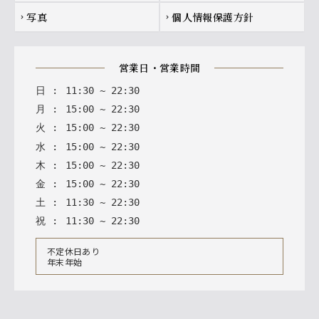
写真
個人情報保護方針
chevron_right
chevron_right
営業日・営業時間
日
:
11
:
30
~
22
:
30
月
:
15
:
00
~
22
:
30
火
:
15
:
00
~
22
:
30
水
:
15
:
00
~
22
:
30
木
:
15
:
00
~
22
:
30
金
:
15
:
00
~
22
:
30
土
:
11
:
30
~
22
:
30
祝
:
11
:
30
~
22
:
30
不定休日あり
年末年始