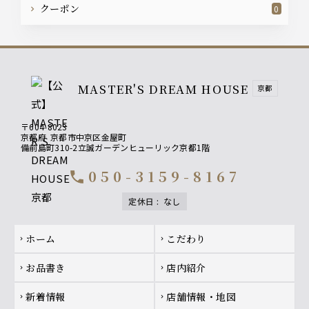
クーポン
0
MASTER'S DREAM HOUSE
京都
〒604-8023
京都府
京都市中京区金屋町
備前島町310-2立誠ガーデンヒューリック京都1階
050-3159-8167
call
定休日
:
なし
Footer navigation
ホーム
こだわり
chevron_right
chevron_right
お品書き
店内紹介
chevron_right
chevron_right
新着情報
店舗情報・地図
chevron_right
chevron_right