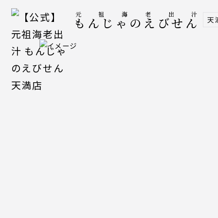
元祖海老出汁
天
もんじゃのえびせん