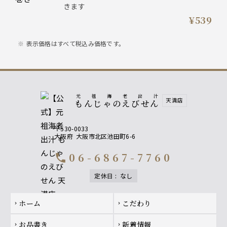
きます
¥539
表示価格はすべて税込み価格です。
元祖海老出汁
天満店
もんじゃのえびせん
〒530-0033
大阪府
大阪市北区池田町6-6
06-6867-7760
call
定休日
:
なし
Footer navigation
ホーム
こだわり
chevron_right
chevron_right
お品書き
新着情報
chevron_right
chevron_right