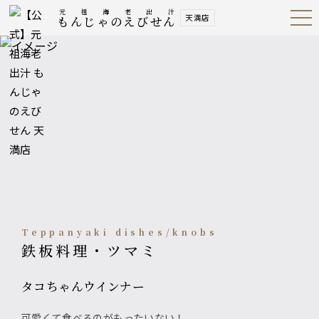
元祖海老出汁
天満店
もんじゃのえびせん
Open
Navig
ation
Menu
Teppanyaki dishes/knobs
鉄板料理・ツマミ
タコちゃんウインナー
可愛くて食べるのがもったいない！