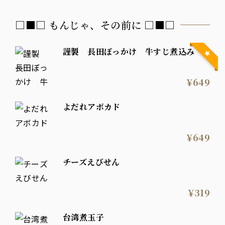
□■□ もんじゃ、その前に □■□
謹製 長田ぼっかけ 牛すじ煮込み
¥649
よだれアボカド
¥649
チーズえびせん
¥319
台湾煮玉子