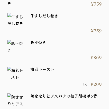
¥759
牛すじだし巻き
¥759
豚平焼き
¥869
海老トースト
¥209
1ヶ
鶏せせりとアスパラの柚子胡椒ポン酢