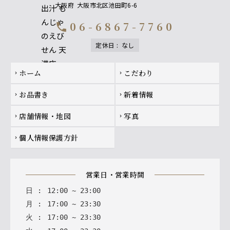
大阪府
大阪市北区池田町6-6
06-6867-7760
call
定休日
:
なし
Footer navigation
ホーム
こだわり
chevron_right
chevron_right
お品書き
新着情報
chevron_right
chevron_right
店舗情報・地図
写真
chevron_right
chevron_right
個人情報保護方針
chevron_right
営業日・営業時間
日
:
12
:
00
~
23
:
00
月
:
17
:
00
~
23
:
30
火
:
17
:
00
~
23
:
30