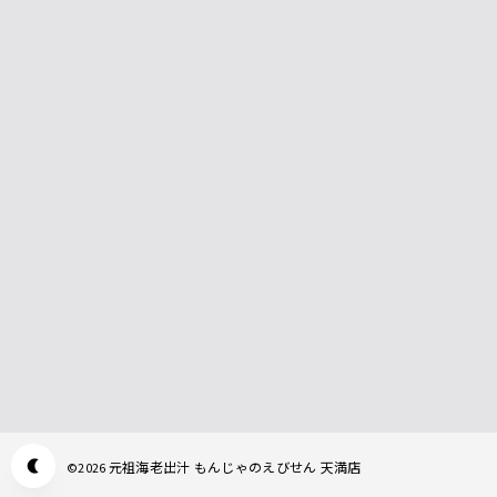
元祖海老出汁 もんじゃのえびせん 天満店
©
2026
Appearance mode switch