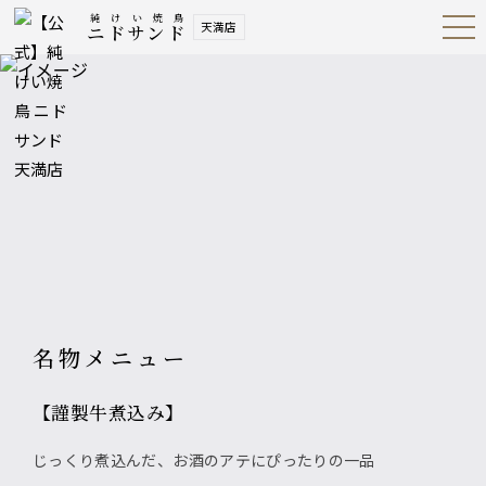
純けい焼鳥
天満店
ニドサンド
Open
Navig
ation
Menu
名物メニュー
【謹製牛煮込み】
じっくり煮込んだ、お酒のアテにぴったりの一品