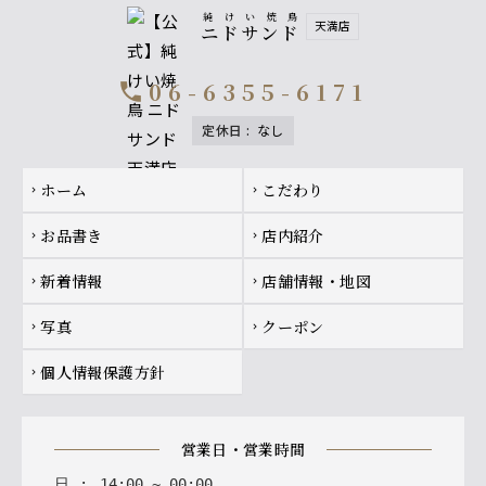
純けい焼鳥
天満店
ニドサンド
06-6355-6171
call
定休日
:
なし
Footer navigation
ホーム
こだわり
chevron_right
chevron_right
お品書き
店内紹介
chevron_right
chevron_right
新着情報
店舗情報・地図
chevron_right
chevron_right
写真
クーポン
chevron_right
chevron_right
個人情報保護方針
chevron_right
営業日・営業時間
日
:
14
:
00
~
00
:
00