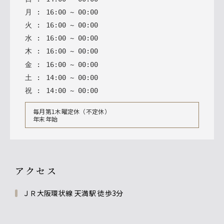
月
:
16
:
00
~
00
:
00
火
:
16
:
00
~
00
:
00
水
:
16
:
00
~
00
:
00
木
:
16
:
00
~
00
:
00
金
:
16
:
00
~
00
:
00
土
:
14
:
00
~
00
:
00
祝
:
14
:
00
~
00
:
00
毎月第1木曜定休（不定休）
年末年始
アクセス
ＪＲ大阪環状線 天満駅 徒歩3分