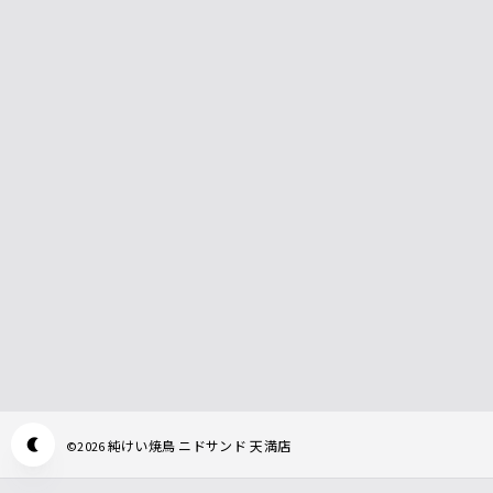
純けい焼鳥 ニドサンド 天満店
©
2026
Appearance mode switch