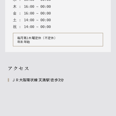
木
:
16
:
00
~
00
:
00
金
:
16
:
00
~
00
:
00
土
:
14
:
00
~
00
:
00
祝
:
14
:
00
~
00
:
00
毎月第1木曜定休（不定休）
年末年始
アクセス
ＪＲ大阪環状線 天満駅 徒歩3分