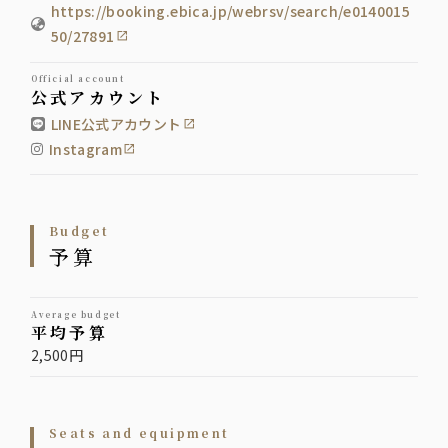
https://booking.ebica.jp/webrsv/search/e0140015
50/27891
official account
公式アカウント
LINE公式アカウント
Instagram
budget
予算
average budget
平均予算
2,500円
Seats and equipment