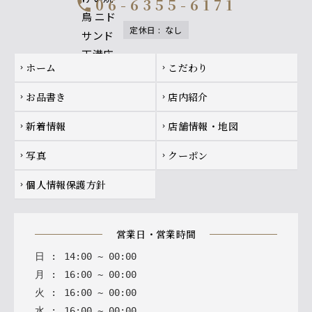
06-6355-6171
call
定休日
:
なし
Footer navigation
ホーム
こだわり
chevron_right
chevron_right
お品書き
店内紹介
chevron_right
chevron_right
新着情報
店舗情報・地図
chevron_right
chevron_right
写真
クーポン
chevron_right
chevron_right
個人情報保護方針
chevron_right
営業日・営業時間
日
:
14
:
00
~
00
:
00
月
:
16
:
00
~
00
:
00
火
:
16
:
00
~
00
:
00
水
:
16
:
00
~
00
:
00