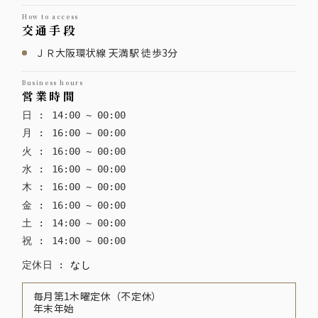
how to access
交通手段
ＪＲ大阪環状線 天満駅 徒歩3分
business hours
営業時間
日
:
14
:
00
~
00
:
00
月
:
16
:
00
~
00
:
00
火
:
16
:
00
~
00
:
00
水
:
16
:
00
~
00
:
00
木
:
16
:
00
~
00
:
00
金
:
16
:
00
~
00
:
00
土
:
14
:
00
~
00
:
00
祝
:
14
:
00
~
00
:
00
定休日
:
なし
毎月第1木曜定休（不定休）
年末年始