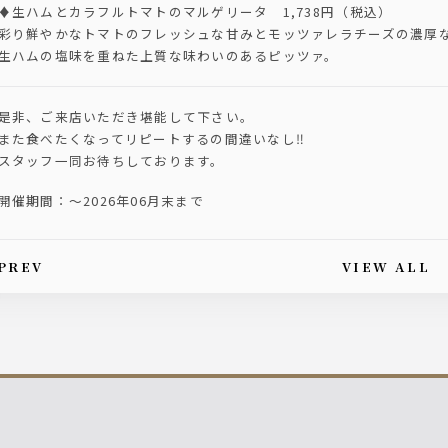
♦️生ハムとカラフルトマトのマルゲリータ 1,738円（税込）
彩り鮮やかなトマトのフレッシュな甘みとモッツァレラチーズの濃厚
生ハムの塩味を重ねた上質な味わいのあるピッツァ。
是非、ご来店いただき堪能して下さい。
また食べたくなってリピートするの間違いなし‼️
スタッフ一同お待ちしております。
開催期間：～2026年06月末まで
PREV
VIEW ALL
is article's paging