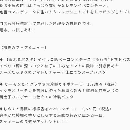
食欲不振の時にはさっぱり爽やかなレモンペペロンチーノ、
定番のマルゲリータに生ハム＆フレッシュトマトをトッピングしたプ
何度も試行錯誤して完成した料理長の自信作です。
是非、お試しあれ‼️
【初夏のフェアメニュー】
♦️ 【溺れるパスタ】イベリコ豚ベーコンとチーズに溺れる"トマトパスタ
イベリコ豚の深いコクと茄子の甘みをトマトの酸味で引き締めた
チーズたっぷりのアマトリチャーナ仕立てのスープパスタ
♦️ サーモンとイクラの明太冷製カルボナーラ 1,738円（税込）
イクラとサーモンを贅沢に使った濃厚な旨みと繊細な口当たりの
明太子カルボナーラ仕立ての冷製パスタ
♦️しらすと烏賊の檸檬香るペペロンチーノ 1,628円（税込）
爽やかな檸檬の香りとしらすと烏賊の旨みが広がる一皿。
ズッキーニの食感がアクセントに！！