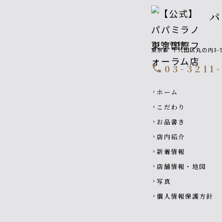
〒100-0005
東京都
千代田区丸の内3-
03-3211
call
Footer navigatio
ホーム
chevron_right
こだわり
chevron_right
お品書き
chevron_right
店内紹介
chevron_right
新着情報
chevron_right
店舗情報・地図
chevron_right
写真
chevron_right
個人情報保護方針
chevron_right