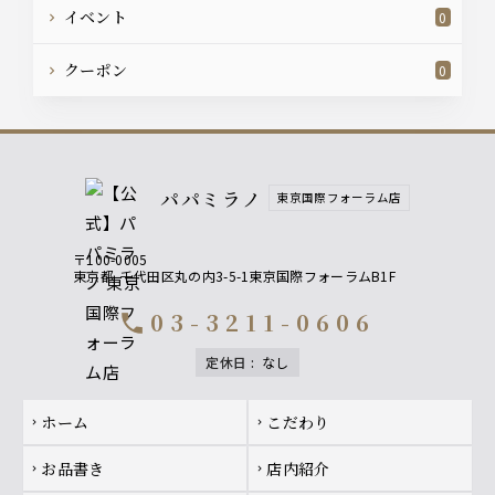
イベント
0
クーポン
0
パパミラノ
東京国際フォーラム店
〒100-0005
東京都
千代田区丸の内3-5-1東京国際フォーラムB1F
03-3211-0606
call
定休日
:
なし
Footer navigation
ホーム
こだわり
chevron_right
chevron_right
お品書き
店内紹介
chevron_right
chevron_right