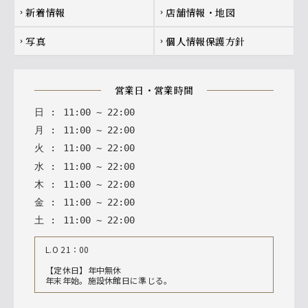
新着情報
店舗情報・地図
chevron_right
chevron_right
写真
個人情報保護方針
chevron_right
chevron_right
営業日・営業時間
日
:
11
:
00
~
22
:
00
月
:
11
:
00
~
22
:
00
火
:
11
:
00
~
22
:
00
水
:
11
:
00
~
22
:
00
木
:
11
:
00
~
22
:
00
金
:
11
:
00
~
22
:
00
土
:
11
:
00
~
22
:
00
L.O 21：00
【定休日】年中無休
年末年始。施設休館日に準じる。