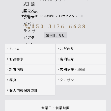
〒100-0005
東京都
千代田区丸の内1-7-12サピアタワー3F
050-3176-6638
call
定休日
:
なし
Footer navigation
ホーム
こだわり
chevron_right
chevron_right
お品書き
店内紹介
chevron_right
chevron_right
新着情報
店舗情報・地図
chevron_right
chevron_right
写真
クーポン
chevron_right
chevron_right
個人情報保護方針
chevron_right
営業日・営業時間