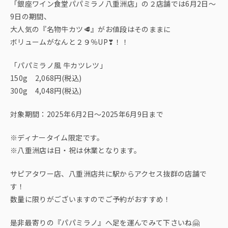
「銀座ワイン食堂パパミラノ八重洲店」の２店舗では6月2日〜
9日の期間、
大人気の『名物牛カツ🥩』がお値段はそのままに
ボリュームがなんと２９％UP❣！！
「パパミラノ風 牛カツレツ」
150g 2,068円(税込)
300g 4,048円(税込)
対象期間：2025年6月2日〜2025年6月9日まで
※ディナータイム限定です。
※八重洲店は日・祝は休業となります。
サピアタワー店、八重洲店共に駅からアクセス抜群の店舗で
す！
数量に限りがございますのでご予約がおすすめ！
是非最寄りの『パパミラノ』へ足を運んでみて下さいね🤗