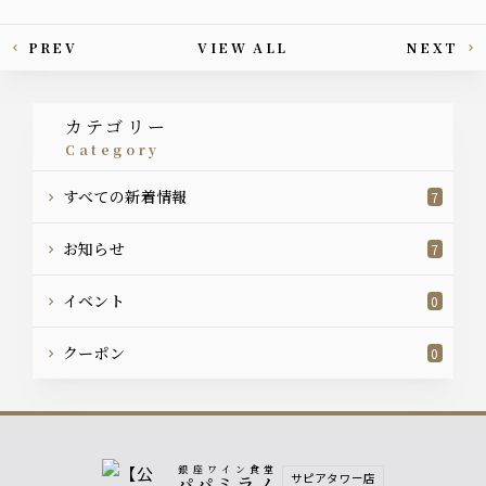
PREV
VIEW ALL
NEXT
This article's paging
カテゴリー
category
すべての新着情報
7
お知らせ
7
イベント
0
クーポン
0
銀座ワイン食堂
サピアタワー店
パパミラノ