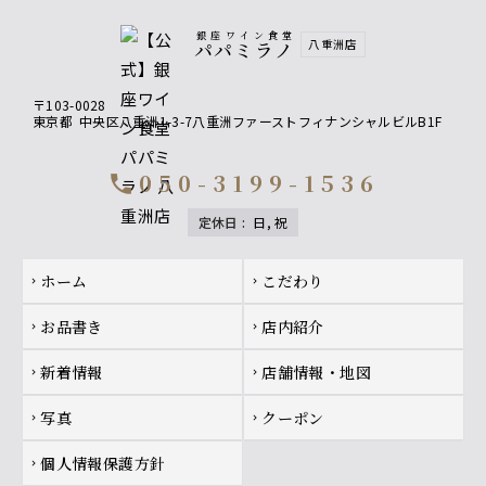
銀座ワイン食堂
八重洲店
パパミラノ
〒103-0028
東京都
中央区八重洲1-3-7八重洲ファーストフィナンシャルビルB1F
050-3199-1536
call
定休日
:
日, 祝
Footer navigation
ホーム
こだわり
chevron_right
chevron_right
お品書き
店内紹介
chevron_right
chevron_right
新着情報
店舗情報・地図
chevron_right
chevron_right
写真
クーポン
chevron_right
chevron_right
個人情報保護方針
chevron_right