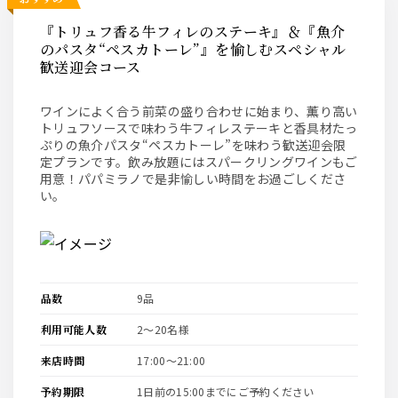
『トリュフ香る牛フィレのステーキ』＆『魚介
のパスタ“ペスカトーレ”』を愉しむスペシャル
歓送迎会コース
ワインによく合う前菜の盛り合わせに始まり、薫り高い
トリュフソースで味わう牛フィレステーキと香具材たっ
ぷりの魚介パスタ“ペスカトーレ”を味わう歓送迎会限
定プランです。飲み放題にはスパークリングワインもご
用意！パパミラノで是非愉しい時間をお過ごしくださ
い。
品数
9品
利用可能人数
2〜20名様
来店時間
17:00〜21:00
予約期限
1日前の15:00までにご予約ください