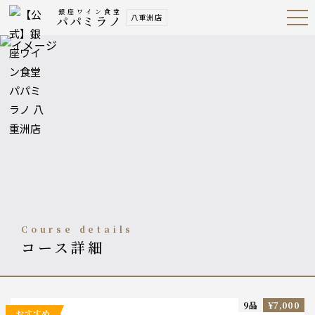
銀座ワイン食堂
八重洲店
パパミラノ
Open
Navig
ation
Menu
course details
コース詳細
9品
¥7,000
おすすめ