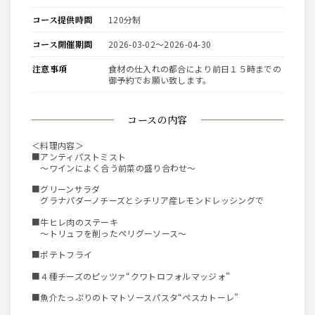
コース提供時間
120分制
コース開催期間
2026-03-02〜2026-04-30
注意事項
食材の仕入れの都合により前日１５時までの
御予約でお願い致します。
コースの内容
＜料理内容＞
■アンティパストミスト
～ワインによく合う前菜の盛り合わせ～
■グリーンサラダ
グラナパダーノチーズとシチリア産レモンドレッシングで
■牛ヒレ肉のステーキ
～トリュフを削ったペリグーソース～
■ポテトフライ
■４種チーズのピッツァ“クワトロフォルマッジォ”
■魚介たっぷりのトマトソースパスタ“ペスカトーレ”