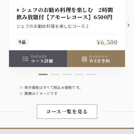
サングリア／スプリッツァー／などワインカクテルも豊富
シェフのお勧め料理を楽しむ 2時間
飲み放題付【アモーレコース】6500円
ソフトドリンク
シェフのお勧め料理を楽しむコース♪
オレンジジュース／グレープフルーツジュース／ジンジャ
ーエール／ウーロン茶など
¥6,500
9品
details
reserve
コース詳細
WEB予約
表示価格はすべて税込み価格です。
画像はイメージです
コース一覧を見る