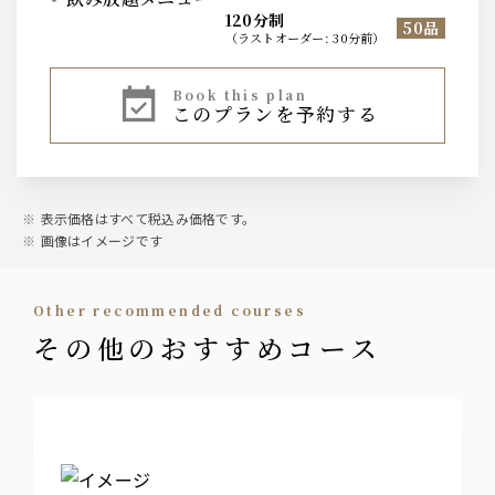
120分制
50品
（
ラストオーダー
:
30分前
）
ビール
book this plan
このプランを予約する
サントリー 香るエール
ワイン
スパークリングワイン
ワイン赤３種 白ワイン３種
表示価格はすべて税込み価格です。
画像はイメージです
ウィスキー
ジムビーム（ロック／水割り）
other recommended courses
ハイボール／ジンジャーハイボール／カシスハイボール
その他のおすすめコース
カクテル
カシス／ライチ＆グレープフルーツ／ファジーネーブル／
モスコミュール／ジントニックなど
カクテル