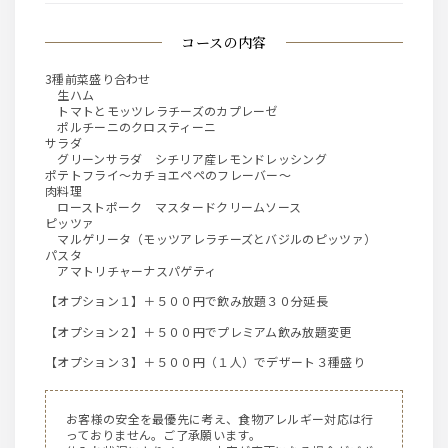
コースの内容
3種前菜盛り合わせ
生ハム
トマトとモッツレラチーズのカプレーゼ
ポルチーニのクロスティーニ
サラダ
グリーンサラダ シチリア産レモンドレッシング
ポテトフライ～カチョエペペのフレーバー～
肉料理
ローストポーク マスタードクリームソース
ピッツァ
マルゲリータ（モッツアレラチーズとバジルのピッツァ）
パスタ
アマトリチャーナスパゲティ
【オプション１】＋５００円で飲み放題３０分延長
【オプション２】＋５００円でプレミアム飲み放題変更
【オプション３】＋５００円（１人）でデザート３種盛り
お客様の安全を最優先に考え、食物アレルギー対応は行
っておりません。ご了承願います。