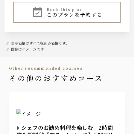
ビール
book this plan
このプランを予約する
サントリー・ザ・プレミアムモルツ ～香るエール～
ワイン
スパークリングワイン
表示価格はすべて税込み価格です。
画像はイメージです
ワイン
白ワイン2種
赤ワイン2種
other recommended courses
その他のおすすめコース
ウィスキー
ジムビーム
ハイボール
カクテル
カシス、ピーチ、ジン、ウォッカ、サワー等
シェフのお勧め料理を楽しむ 2時間
ソフトドリンク