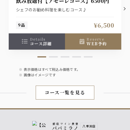
飲み放題付【アモーレコース】6500円
オレンジジュース、グレープフルーツジュース、ジンジャ
シェフのお勧め料理を楽しむコース♪
ーエール、コーラ、烏龍茶
¥6,500
9品
details
reserve
コース詳細
WEB予約
表示価格はすべて税込み価格です。
画像はイメージです
コース一覧を見る
銀座ワイン食堂
八重洲店
パパミラノ