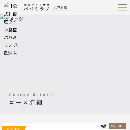
銀座ワイン食堂
八重洲店
パパミラノ
Open
Navig
ation
Menu
course details
コース詳細
8品
¥5,000
おすすめ