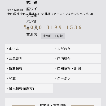
〒103-0028
東京都
中央区八重洲1-3-7八重洲ファーストフィナンシャルビルB1F
050-3199-1536
call
定休日
:
日, 祝
Footer navigation
ホーム
こだわり
chevron_right
chevron_right
お品書き
店内紹介
chevron_right
chevron_right
新着情報
店舗情報・地図
chevron_right
chevron_right
写真
クーポン
chevron_right
chevron_right
個人情報保護方針
chevron_right
営業日・営業時間