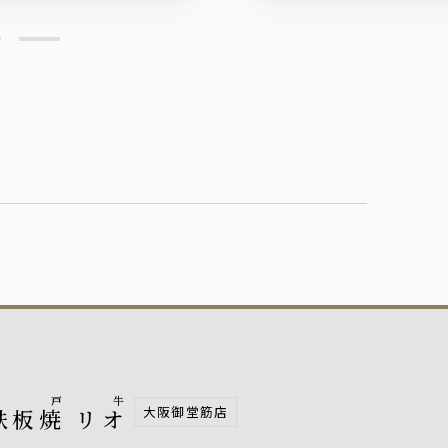
神戸牛
大阪御堂筋店
鉄板焼 リオ