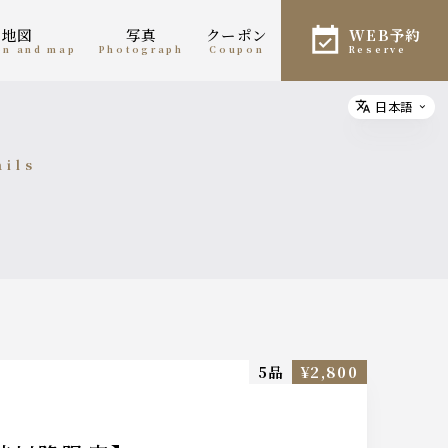
・地図
写真
クーポン
WEB予約
ion and map
photograph
coupon
reserve
日本語
Select
ails
細
5品
¥2,800