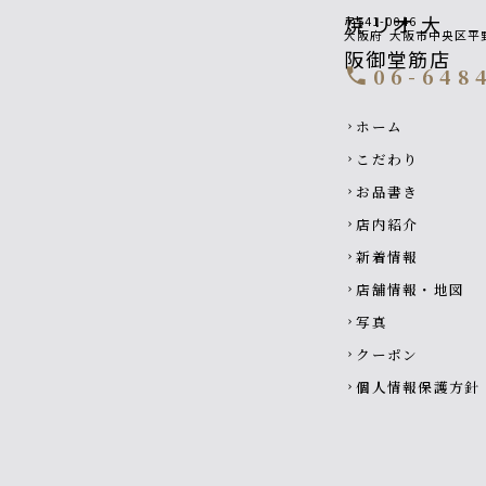
〒541-0046
大阪府
大阪市中央区平野
06-648
call
Footer navigati
ホーム
chevron_right
こだわり
chevron_right
お品書き
chevron_right
店内紹介
chevron_right
新着情報
chevron_right
店舗情報・地図
chevron_right
写真
chevron_right
クーポン
chevron_right
個人情報保護方針
chevron_right