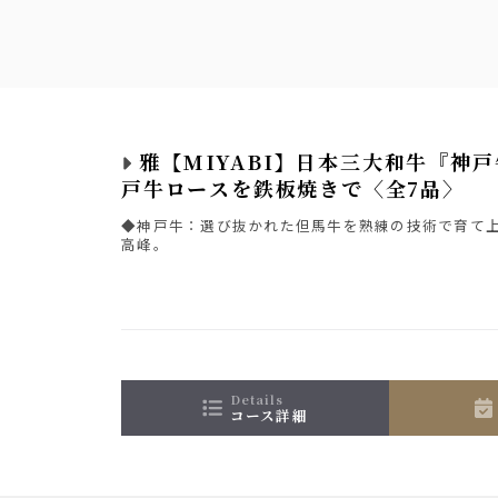
雅【MIYABI】日本三大和牛『神
戸牛ロースを鉄板焼きで〈全7品〉
◆神戸牛：選び抜かれた但馬牛を熟練の技術で育て
高峰。
details
コース詳細