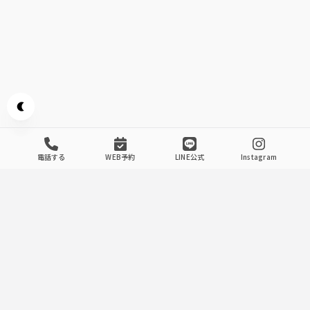
Appearance mode switch
電話する
WEB予約
LINE公式
Instagram
Our Store's Commitment
.
1
最高級の神戸牛を堪能
神戸牛を堪能する至福のステーキ専門店
港町神戸の歴史が育んだ「神戸牛」をはじめ、「松阪牛」