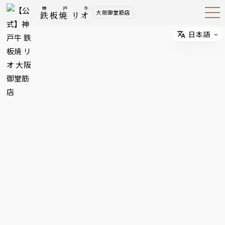
神戸牛
大阪御堂筋店
鉄板焼 リオ
Open
Navig
ation
Menu
日本語
Select