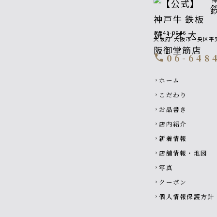
〒541-0046
大阪府
大阪市中央区平野
06-648
call
Footer navigati
ホーム
chevron_right
こだわり
chevron_right
お品書き
chevron_right
店内紹介
chevron_right
新着情報
chevron_right
店舗情報・地図
chevron_right
写真
chevron_right
クーポン
chevron_right
個人情報保護方針
chevron_right