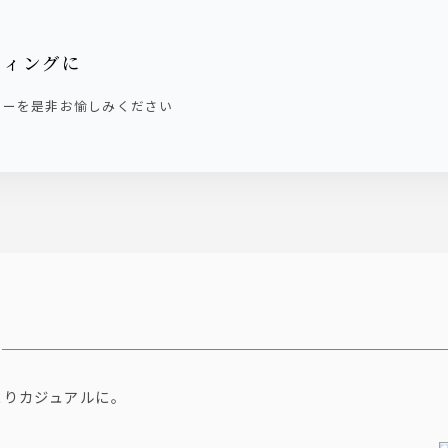
ティングに
ューを是非お愉しみください
よりカジュアルに。