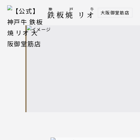
神戸牛
大阪御堂筋店
鉄板焼 リオ