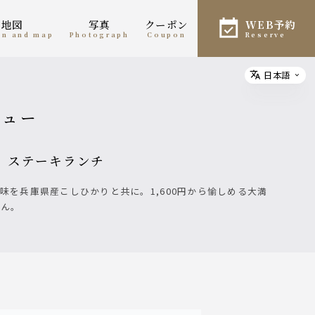
・地図
写真
クーポン
WEB予約
ion and map
photograph
coupon
reserve
日本語
Select
u
ニュー
沢、ステーキランチ
はん。