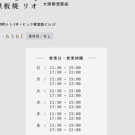
神戸牛
大阪御堂筋店
鉄板焼 リオ
町4-2-3オービック御堂筋ビル1F
4-6361
定休日
:
なし
on
営業日・営業時間
日
:
11
:
30
~
15
:
00
17
:
30
~
22
:
00
月
:
11
:
30
~
15
:
00
17
:
30
~
22
:
00
火
:
11
:
30
~
15
:
00
17
:
30
~
22
:
00
水
:
11
:
30
~
15
:
00
17
:
30
~
22
:
00
木
:
11
:
30
~
15
:
00
17
:
30
~
22
:
00
金
:
11
:
30
~
15
:
00
17
:
30
~
22
:
00