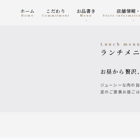
ホーム
こだわり
お品書き
店舗情報
home
Commitment
menu
Store informat
Lunch men
ランチメ
お昼から贅
ジューシーな肉の旨味を兵庫県産こしひかりと共に。1,600円から愉しめる大満
足のご褒美お昼ご