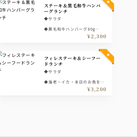
ステーキ＆黒毛和牛ハンバ
ーグランチ
◆サラダ
◆黒毛和牛ハンバーグ80g
¥2,300
◆ステーキ50ｇ
◆ライス
フィレステーキ＆シーフー
◆汁物
ドランチ
◆サラダ
◆海老・イカ・本日のお魚を
鉄板でバター焼き
¥3,200
◆フィレステーキ50ｇ
◆ライス
◆汁物