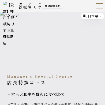
神戸牛
大阪御堂筋店
鉄板焼 リオ
Open
Navig
ation
Menu
日本語
Select
Manager's Special Course
店長特撰コース
日本三大和牛を贅沢に食べ比べ
神戸牛・松阪牛・近江牛が揃う極上の饗宴。特別な接待や非