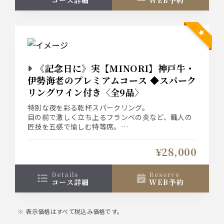
《記念日に》実【MINORI】神戸牛・
伊勢海老のプレミアムコース ◆スパーク
リングワイン付き〈全9品〉
特別な夜を彩る乾杯スパークリング。
目の前で激しく立ち上るフランベの炎など、職人の
匠技を五感で愉しむ特等席。
メインの「神戸牛ロース」と「伊勢海老」を贅沢に
堪能した後は、メッセージ入りの特製ホールケーキ
¥28,000
と、その場で額装した記念写真でサプライズ。
details
reserve
コース詳細
WEB予約
表示価格はすべて税込み価格です。