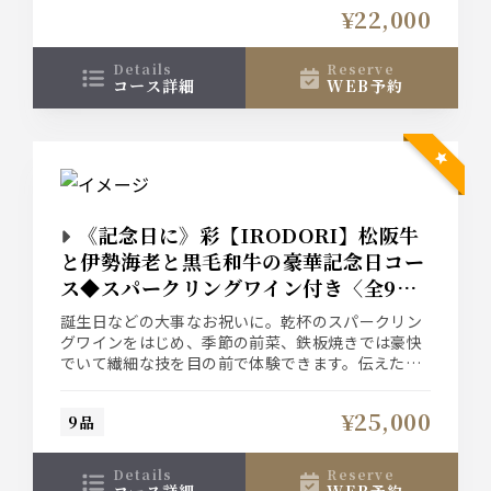
¥22,000
伊勢海老や松阪牛を堪能した後は、メッセージ入り
ホールケーキと、その場で額装した記念写真をプレ
ゼントいたします。
details
reserve
コース詳細
WEB予約
《記念日に》彩【IRODORI】松阪牛
と伊勢海老と黒毛和牛の豪華記念日コー
ス◆スパークリングワイン付き〈全9
品〉
誕生日などの大事なお祝いに。乾杯のスパークリン
グワインをはじめ、季節の前菜、鉄板焼きでは豪快
でいて繊細な技を目の前で体験できます。伝えたい
メッセージを入れたホールケーキと記念のお写真を
プレゼントいたします。
¥25,000
9品
◆ケーキに入れるメッセージを事前にお教えくださ
い 。メッセージは20文字程度でお願いいたします。
details
reserve
コース詳細
WEB予約