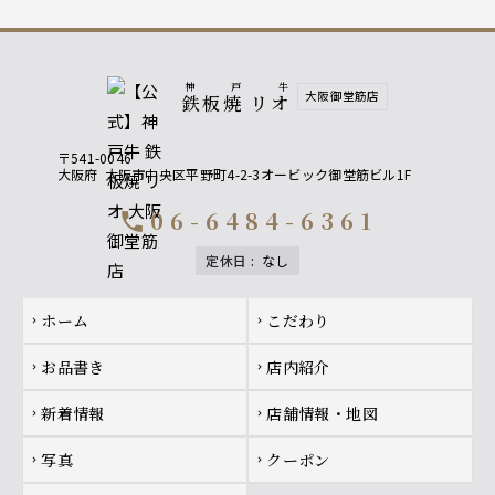
神戸牛
大阪御堂筋店
鉄板焼 リオ
〒541-0046
大阪府
大阪市中央区平野町4-2-3オービック御堂筋ビル1F
06-6484-6361
call
定休日
:
なし
Footer navigation
ホーム
こだわり
chevron_right
chevron_right
お品書き
店内紹介
chevron_right
chevron_right
新着情報
店舗情報・地図
chevron_right
chevron_right
写真
クーポン
chevron_right
chevron_right