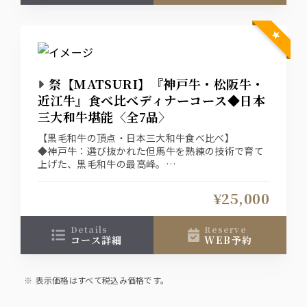
祭【MATSURI】『神戸牛・松阪牛・
近江牛』食べ比べディナーコース◆日本
三大和牛堪能〈全7品〉
【黒毛和牛の頂点・日本三大和牛食べ比べ】
◆神戸牛：選び抜かれた但馬牛を熟練の技術で育て
上げた、黒毛和牛の最高峰。
◆松阪牛：美しいサシと箸で切れるほどの柔らかさ
を誇る、三重が世界に誇る「肉の芸術品」。
¥25,000
◆近江牛：滋賀の豊かな自然と水が育んだ、芸術的
なサシととろけるような上質な脂が特徴。
details
reserve
コース詳細
WEB予約
表示価格はすべて税込み価格です。