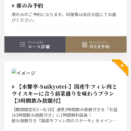
席のみ予約
席のみのご予約になります。料理等は当日お店にてお選
びください。
details
reserve
コース詳細
WEB予約
【水響亭-Suikyotei-】国産牛フィレ肉と
ウイスキーに合う前菜盛りを味わうプラン
【3時間飲み放題付】
【期間限定8/1～8/18】通常2時間飲み放題付きを「お盆
は3時間飲み放題付き」に1時間無料延長！
飲み放題付き『国産牛フィレ肉のステーキ』をメインに
したご宴会プランです。旬の食材を使用したウイスキー