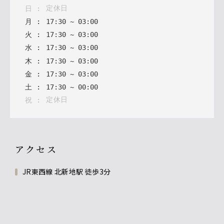
定休日
日
:
月
:
17
:
30
~
03
:
00
火
:
17
:
30
~
03
:
00
水
:
17
:
30
~
03
:
00
木
:
17
:
30
~
03
:
00
金
:
17
:
30
~
03
:
00
土
:
17
:
30
~
00
:
00
定休日
祝
:
アクセス
JR東西線 北新地駅 徒歩3分