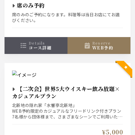
席のみ予約
席のみのご予約になります。料理等は当日お店にてお選
びください。
details
reserve
コース詳細
WEB予約
【二次会】世界5大ウイスキー飲み放題×
カジュアルプラン
北新地の隠れ家「水響亭北新地」
WEB予約限定のカジュアルなフリードリンク付きプラン
7名様から団体様まで、さまざまなシーンでご利用いただ
けるプランとなってます。
世界5大ウイスキー飲み放題&ピッツァ、ポテトフライ、
¥5,000
ナッツ盛り合わせなどが付いたAfter BAR利用に最適！