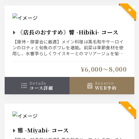
《店長のおすすめ》響 -Hibiki- コース
【接待・御宴会に最適】メイン料理は黒毛和牛サーロイ
ンのロティと旬魚のポワレを堪能。前菜は季節食材を使
用し、水響亭らしくウイスキーとのマリアージュを愉し
んで頂ける内容でご用意しました。その他、季節の逸品
料理もご堪能いただけます。是非ご賞味ください。
¥6,000〜8,000
details
reserve
コース詳細
WEB予約
雅 -Miyabi- コース