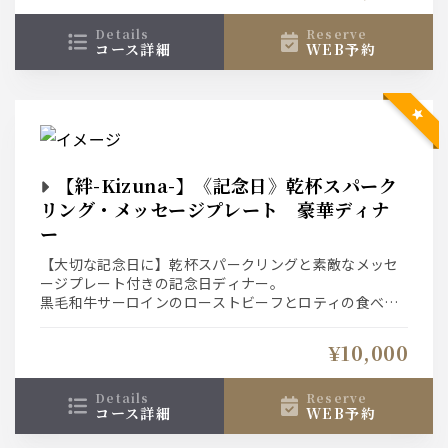
その他フォアグラを贅沢に使用した“フォアグラコロッ
ケ”など逸品料理もご堪能いただけます。是非ご賞味くだ
details
reserve
コース詳細
WEB予約
さい。
【絆-Kizuna-】《記念日》乾杯スパーク
リング・メッセージプレート 豪華ディナ
ー
【大切な記念日に】乾杯スパークリングと素敵なメッセ
ージプレート付きの記念日ディナー。
黒毛和牛サーロインのローストビーフとロティの食べ比
べ、魚料理、旬のパスタなど豪華食材をご堪能いただけ
ます。
¥10,000
大切な人との素敵なお時間を幻想的なアクアリウム空間
でお過ごし下さい。
details
reserve
コース詳細
WEB予約