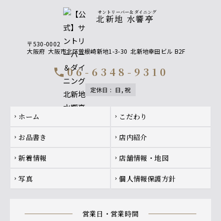
サントリーバー＆ダイニング
北新地 水響亭
〒530-0002
大阪府
大阪市北区曽根崎新地1-3-30
北新地幸田ビル B2F
06-6348-9310
call
定休日
:
日, 祝
Footer navigation
ホーム
こだわり
chevron_right
chevron_right
お品書き
店内紹介
chevron_right
chevron_right
新着情報
店舗情報・地図
chevron_right
chevron_right
写真
個人情報保護方針
chevron_right
chevron_right
営業日・営業時間