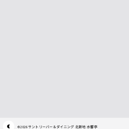
サントリーバー＆ダイニング 北新地 水響亭
©
2026
Appearance mode switch