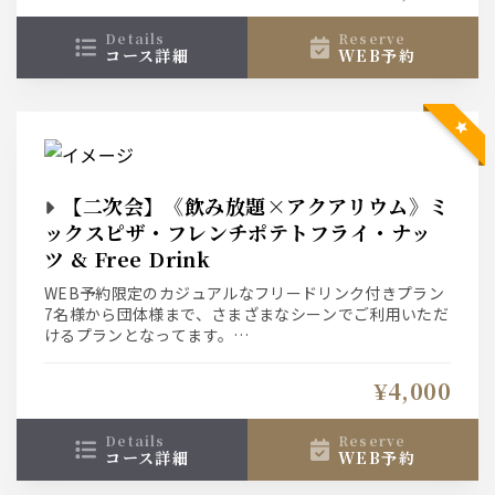
アクアリウムフロアにて優雅なお時間をお過ごしくださ
い。
details
reserve
コース詳細
WEB予約
【二次会】《飲み放題×アクアリウム》ミ
ックスピザ・フレンチポテトフライ・ナッ
ツ & Free Drink
WEB予約限定のカジュアルなフリードリンク付きプラン
7名様から団体様まで、さまざまなシーンでご利用いただ
けるプランとなってます。
お酒&ピッツァ、ポテトフライ、ナッツ盛り合わせが付
いたAfter BAR利用に最適！アクアリウムフロアにて優
¥4,000
雅なお時間をお過ごしください。
details
reserve
コース詳細
WEB予約