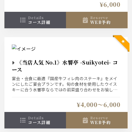
に合う水響亭ならではの前菜盛り合わせをお愉しみいた
¥6,000
だけます。
details
reserve
コース詳細
WEB予約
《当店人気 No.1》水響亭 -Suikyotei- コ
ース
宴会・会食に最適『国産牛フィレ肉のステーキ』をメイ
ンにしたご宴会プランです。旬の食材を使用したウイス
キーに合う水響亭ならではの前菜盛り合わせをお愉しみ
いただけます。
会社での宴会に最適なプランです。
¥4,000〜6,000
アクアリウムフロアにて優雅なお時間をお過ごしくださ
い。
details
reserve
コース詳細
WEB予約