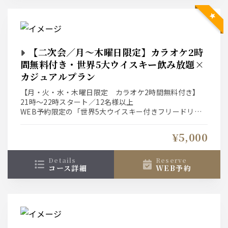
【二次会／月～木曜日限定】カラオケ2時
間無料付き・世界5大ウイスキー飲み放題×
カジュアルプラン
【月・火・水・木曜日限定 カラオケ2時間無料付き】
21時～22時スタート／12名様以上
WEB予約限定の「世界5大ウイスキー付きフリードリン
ク二次会プラン！」
¥5,000
世界5大ウイスキー飲み放題&ピッツァ、ポテトフライ、
ナッツ盛り合わせなどが付いたAfter BAR利用に最適！
平日21時から22時まで。カラオケ2時間無料付きです！
details
reserve
コース詳細
WEB予約