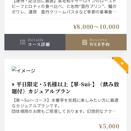
【接待・記念日に最適】黒毛和牛サーロインのロースト
ビーフとロティの食べ比べ、と名物“雲丹プリン”、鱸の
ポワレ、濃厚 雲丹クリームパスタなど季節の豪華食材
をご堪能いただけるコース仕立てのプランです。
大切な接待や記念日に是非ご利用ください。
¥8,000〜10,000
details
reserve
コース詳細
WEB予約
平日限定・5名様以上【翠-Sui-】《飲み放
題付》カジュアルプラン
【翠～Sui～コース】水響亭を気軽に楽しみたい方に最適
なカジュアルプランです。
団体様用のお席もご用意しております。幻想的なアクア
リウム空間で優雅なお時間をお過ごし下さい。
※5名様以上でのご利用プランとなっております。※金
¥5,000
曜/祝前日はご利用できません