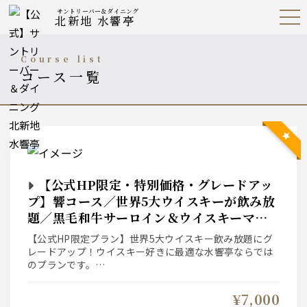
サントリーバー＆ダイニング
北新地 水響亭
Open
Navig
ation
Menu
course list
コース一覧
【公式HP限定・特別価格・グレードアッ
プ】響コース／世界5大ウイスキーが飲み放
題／黒毛和牛サーロイン＆ウイスキーマリ
アージュを愉しむ
【公式HP限定プラン】世界5大ウイスキー飲み放題にグ
レードアップ！ウイスキー好きに最適な水響亭ならでは
のプランです。
メイン料理は黒毛和牛サーロインのロティ。前菜は季節
食材を使用し、水響亭らしくウイスキーとのマリアージ
¥7,000
ュを愉しんで頂ける内容でご用意しました。