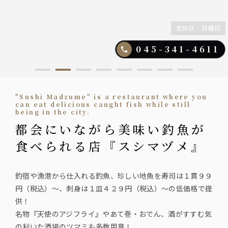
定休日
:
月曜日
045-341-4611
"Sushi Madzume" is a restaurant where you
can eat delicious caught fish while still
being in the city.
都会にいながら美味い釣魚が
食べられる店『スシマヅメ』
釣宿や漁港から仕入れる釣魚、珍しい地魚を寿司は１貫９９
円（税込）～、刺身は１皿４２９円（税込）〜の低価格で提
供！
名物『天使のアジフライ』やあて巻・おでん、酒がすすむ気
の利いた酒場のツマミも多数用意！