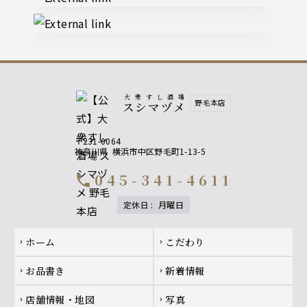
大衆すし酒場
野毛本店
スシマヅメ
〒231-0064
神奈川県
横浜市中区野毛町1-13-5
045-341-4611
call
定休日
:
月曜日
Footer navigation
ホーム
こだわり
chevron_right
chevron_right
お品書き
新着情報
chevron_right
chevron_right
店舗情報・地図
写真
chevron_right
chevron_right