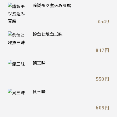
謹製モツ煮込み豆腐
¥549
釣魚と地魚三昧
847円
鯖三昧
550円
貝三昧
605円