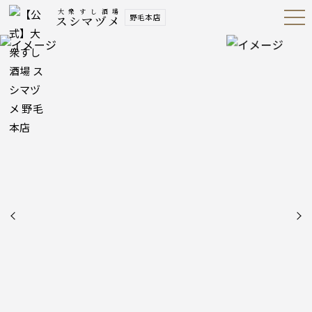
大衆すし酒場
野毛本店
スシマヅメ
Open
Navig
ation
Menu