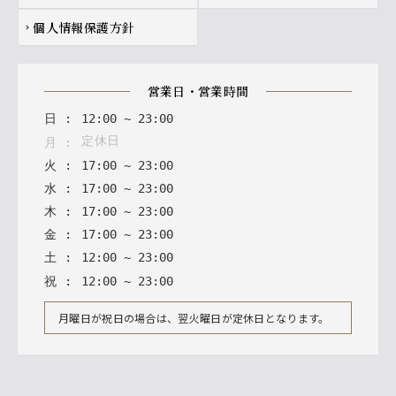
個人情報保護方針
chevron_right
営業日・営業時間
日
:
12
:
00
~
23
:
00
定休日
月
:
火
:
17
:
00
~
23
:
00
水
:
17
:
00
~
23
:
00
木
:
17
:
00
~
23
:
00
金
:
17
:
00
~
23
:
00
土
:
12
:
00
~
23
:
00
祝
:
12
:
00
~
23
:
00
月曜日が祝日の場合は、翌火曜日が定休日となります。