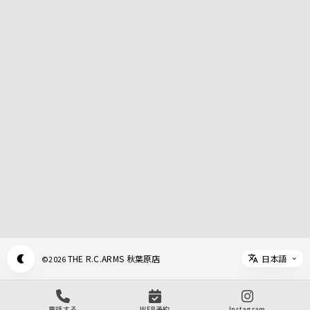
日本語
THE R.C.ARMS 秋葉原店
©
2026
Appearance mode switch
Select 
電話する
WEB予約
Instagram