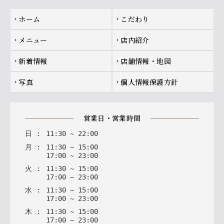
Footer navigation
ホーム
こだわり
chevron_right
chevron_right
メニュー
店内紹介
chevron_right
chevron_right
新着情報
店舗情報・地図
chevron_right
chevron_right
写真
個人情報保護方針
chevron_right
chevron_right
営業日・営業時間
日
:
11
:
30
~
22
:
00
月
:
11
:
30
~
15
:
00
17
:
00
~
23
:
00
火
:
11
:
30
~
15
:
00
17
:
00
~
23
:
00
水
:
11
:
30
~
15
:
00
17
:
00
~
23
:
00
木
:
11
:
30
~
15
:
00
17
:
00
~
23
:
00