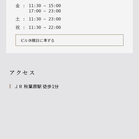
金
:
11
:
30
~
15
:
00
17
:
00
~
23
:
00
土
:
11
:
30
~
23
:
00
祝
:
11
:
30
~
22
:
00
ビル休館日に準ずる
アクセス
ＪＲ 秋葉原駅 徒歩1分