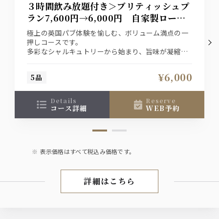
３時間飲み放題付き＞ブリティッシュプ
ラン7,600円→6,000円 自家製ロース
トビーフとフィッシュ＆チップス
極上の英国パブ体験を愉しむ、ボリューム満点の一
押しコースです。
多彩なシャルキュトリーから始まり、旨味が凝縮さ
れた貝のワイン蒸し、
本場のフィッシュ＆チップスが続きます。
¥6,000
5品
メインは肉汁溢れるジューシーな自家製ローストビ
ーフ。〆の特製ケジャリーまで、
伝統とトレンドが融合した絶品料理をお酒と共に。
details
reserve
コース詳細
WEB予約
表示価格はすべて税込み価格です。
詳細はこちら
(土)(日)(月)がお得