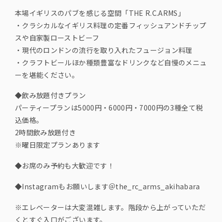
本場イギリスのパブを感じる空間「THE R.C.ARMS」
・クラシカルなイギリス料理の定番フィッシュアンドチップ
スや自家製ローストビーフ
・現代のロンドンの流行を取り入れたフュージョン料理
・クラフトビールほか種類豊富なドリンクなど自慢のメニュ
ーを堪能ください。
◆飲み放題付きプラン
パーティープランは5000円・6000円・7000円の3種全て税
込価格。
2時間飲み放題付き
※曜日限定プランあります
◆お席のみ予約も大歓迎です！
◆Instagramもお願いします＠the_rc_arms_akihabara
※エレベーターは大変混雑します。階段から上がっていただ
くとすぐ入口がございます。