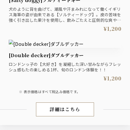
[Salty doggy]ソルティードギー
犬のように背を曲げて、潮風や汗まみれになって働くイギリ
ス海軍の姿が由来である【ソルティードッグ】。皮の苦味を
強く引き出した果汁を使用し、飲みごたえと圧倒的な爽やか
さが他店では味わえない渾身の一杯です。
¥1,200
[Double decker]ダブルデッカー
ロンドンっ子の【大好き】を凝縮した深い甘みながらフレッ
シュ感もたの楽しめる1杯、旬のロンドン体験を！！
¥1,200
表示価格はすべて税込み価格です。
詳細はこちら
Drink