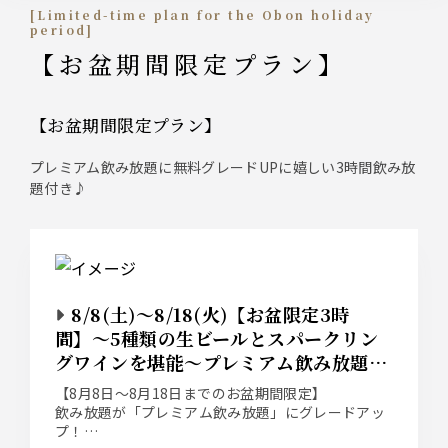
[Limited-time plan for the Obon holiday
period]
【お盆期間限定プラン】
【お盆期間限定プラン】
プレミアム飲み放題に無料グレードUPに嬉しい3時間飲み放
題付き♪
8/8(土)〜8/18(火)【お盆限定3時
間】〜5種類の生ビールとスパークリン
グワインを堪能〜プレミアム飲み放題付
き＜R.C.プラン＞ 7,600円→5,000円
【8月8日～8月18日までのお盆期間限定】
飲み放題が「プレミアム飲み放題」にグレードアッ
プ！