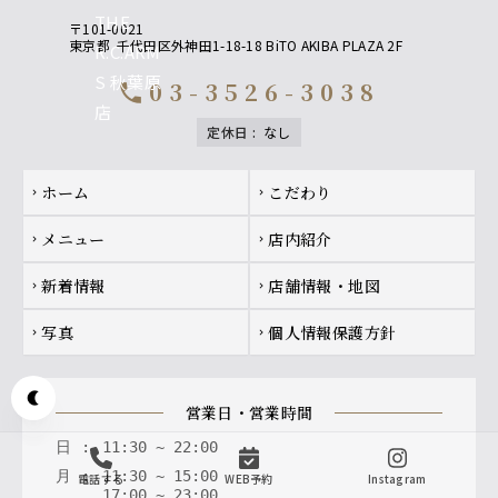
〒101-0021
東京都
千代田区外神田1-18-18 BiTO AKIBA PLAZA 2F
03-3526-3038
call
定休日
:
なし
Footer navigation
ホーム
こだわり
chevron_right
chevron_right
メニュー
店内紹介
chevron_right
chevron_right
新着情報
店舗情報・地図
chevron_right
chevron_right
写真
個人情報保護方針
chevron_right
chevron_right
Appearance mode switch
営業日・営業時間
日
:
11
:
30
~
22
:
00
月
:
11
:
30
~
15
:
00
電話する
WEB予約
Instagram
17
:
00
~
23
:
00