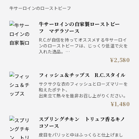
牛サーロインのローストビーフ
牛サーロインの自家製ローストビー
フ マデラソース
R.C.が自信を持ってオススメする牛サーロイ
ンのローストビーフは、じっくり低温で火を
入れた逸品。
オーストラリアの広大な大地で大麦を中心と
¥2,580
した穀物肥料を食べ、厳選されたアンガスの
牛を使用してます。
フィッシュ＆チップス R.C.スタイル
芳醇なマデラソースが、肉の旨みをより一層
引き立てます。
サクサクな衣のフィッシュとローズマリーを
和えたポテト、
出来立て熱々を是非お召し上がりください。
¥1,480
スプリングチキン トリュフ香るキノ
コソース
皮目をパリッと中はふっくらと仕上げまし