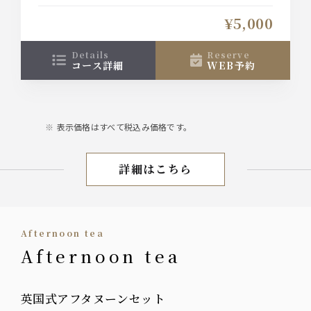
さらに1時間無料延長で3時間たっぷりとお楽しみい
ただけるお得なプランをご用意
¥5,000
お料理はローストポークをメインに全5皿を愉しむ
プランです。
details
reserve
コース詳細
WEB予約
表示価格はすべて税込み価格です。
詳細はこちら
【お盆期間限定プラン】
Afternoon tea
Afternoon tea
英国式アフタヌーンセット