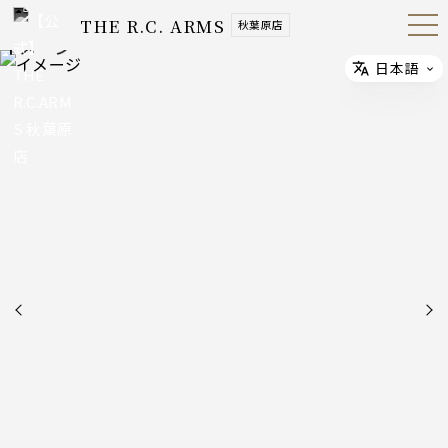
THE R.C. ARMS
秋葉原店
Open
Navig
ation
Menu
日本語
Select