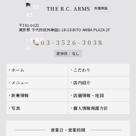
THE R.C. ARMS
秋葉原店
〒101-0021
東京都
千代田区外神田1-18-18 BiTO AKIBA PLAZA 2F
03-3526-3038
call
定休日
:
なし
Footer navigation
ホーム
こだわり
chevron_right
chevron_right
メニュー
店内紹介
chevron_right
chevron_right
新着情報
店舗情報・地図
chevron_right
chevron_right
写真
個人情報保護方針
chevron_right
chevron_right
営業日・営業時間