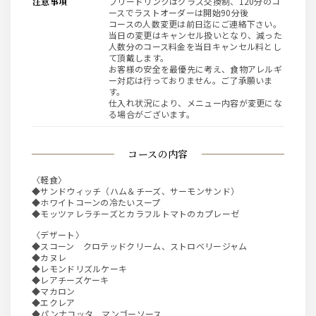
注意事項
フリードリンクはグラス交換制、120分のコ
ースでラストオーダーは開始90分後
コースの人数変更は前日迄にご連絡下さい。
当日の変更はキャンセル扱いとなり、減った
人数分のコース料金を当日キャンセル料とし
て頂戴します。
お客様の安全を最優先に考え、食物アレルギ
ー対応は行っておりません。ご了承願いま
す。
仕入れ状況により、メニュー内容が変更にな
る場合がございます。
コースの内容
〈軽食〉
◆サンドウィッチ（ハム＆チーズ、サーモンサンド）
◆ホワイトコーンの冷たいスープ
◆モッツァレラチーズとカラフルトマトのカプレーゼ
〈デザート〉
◆スコーン クロテッドクリーム、ストロベリージャム
◆カヌレ
◆レモンドリズルケーキ
◆レアチーズケーキ
◆マカロン
◆エクレア
◆パンナコッタ マンゴーソース