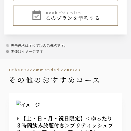
アイスコーヒー、ハウスブレンドティー、オリジナルアー
ルグレイ、ウヴァ、シーズナルフレーバーティー、オーガ
book this plan
ニックダージリン、アイスティー
このプランを予約する
※ フリードリンクはグラス交換制、120分のコースでラス
トオーダーは開始90分後
表示価格はすべて税込み価格です。
画像はイメージです
other recommended courses
その他のおすすめコース
【土・日・月・祝日限定】＜ゆったり
３時間飲み放題付き＞ブリティッシュプ