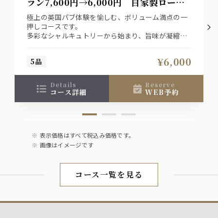
ラン7,600円→6,000円 自家製ロース
トビーフとフィッシュ＆チップス
極上の英国パブ体験を愉しむ、ボリューム満点の一
押しコースです。
多彩なシャルキュトリーから始まり、旨味が凝縮さ
れた貝のワイン蒸し、
本場のフィッシュ＆チップスが続きます。
¥6,000
5品
メインは肉汁溢れるジューシーな自家製ローストビ
ーフ。〆の特製ケジャリーまで、
伝統とトレンドが融合した絶品料理をお酒と共に。
details
reserve
コース詳細
WEB予約
表示価格はすべて税込み価格です。
画像はイメージです
コース一覧を見る