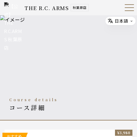
THE R.C. ARMS
秋葉原店
Open
Navig
ation
Menu
日本語
Select
course details
コース詳細
¥3,980
おすすめ