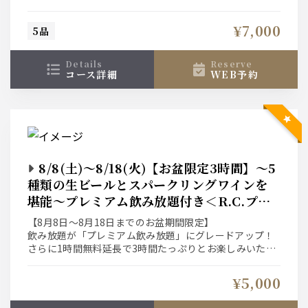
デンサラダ、
旨味溢れる仔牛のソテーが食欲をそそります。
¥7,000
5品
メインは黒毛和牛とアワビが競演する至高のダブルステ
ーキ。
〆の爽やかなレモンクリームリガトーニまで、至福の美
details
reserve
食時間を。
コース詳細
WEB予約
8/8(土)〜8/18(火)【お盆限定3時間】〜5
種類の生ビールとスパークリングワインを
堪能〜プレミアム飲み放題付き＜R.C.プラ
ン＞ 7,600円→5,000円
【8月8日～8月18日までのお盆期間限定】
飲み放題が「プレミアム飲み放題」にグレードアップ！
さらに1時間無料延長で3時間たっぷりとお楽しみいただ
けるお得なプランをご用意
¥5,000
お料理はローストポークをメインに全5皿を愉しむプラン
です。