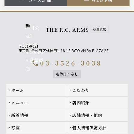
コース詳細
WEB予約
THE R.C. ARMS
秋葉原店
〒101-0021
東京都
千代田区外神田1-18-18 BiTO AKIBA PLAZA 2F
03-3526-3038
call
定休日
:
なし
Footer navigation
ホーム
こだわり
chevron_right
chevron_right
メニュー
店内紹介
chevron_right
chevron_right
新着情報
店舗情報・地図
chevron_right
chevron_right
写真
個人情報保護方針
chevron_right
chevron_right