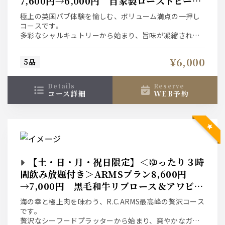
7,600円→6,000円 自家製ローストビーフ
とフィッシュ＆チップス
極上の英国パブ体験を愉しむ、ボリューム満点の一押し
コースです。
多彩なシャルキュトリーから始まり、旨味が凝縮された
貝のワイン蒸し、
本場のフィッシュ＆チップスが続きます。
¥6,000
5品
メインは肉汁溢れるジューシーな自家製ローストビー
フ。〆の特製ケジャリーまで、
伝統とトレンドが融合した絶品料理をお酒と共に。
details
reserve
コース詳細
WEB予約
【土・日・月・祝日限定】＜ゆったり３時
間飲み放題付き＞ARMSプラン8,600円
→7,000円 黒毛和牛リブロース＆アワビの
ステーキ
海の幸と極上肉を味わう、R.C.ARMS最高峰の贅沢コース
です。
贅沢なシーフードプラッターから始まり、爽やかなガー