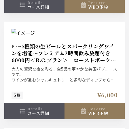
details
reserve
コース詳細
WEB予約
〜5種類の生ビールとスパークリングワイ
ンを堪能〜プレミアム2時間飲み放題付き
6000円＜R.C.プラン＞ ローストポークを
メインに全5皿を愉しむ
大人の贅沢な夜を彩る、全5品の華やかな英国パブコース
です。
ワインが進むシャルキュトリーと多彩なディップから始
まり、
マンゴーとチーズの爽やかなサラダ、旨辛ポテトが席を
¥6,000
5品
盛り上げます。
メインは奥深い英国伝統ピッカリリソースで味わう極上
ローストポーク。
details
reserve
〆のバジルペンネまで絶品が続く贅沢なひとときをどう
コース詳細
WEB予約
ぞ