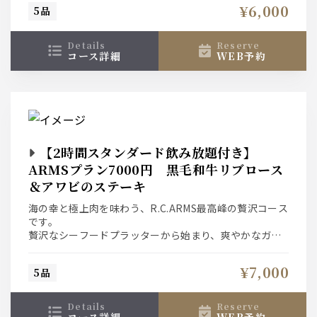
本場のフィッシュ＆チップスが続きます。
¥6,000
5品
メインは肉汁溢れるジューシーな自家製ローストビー
フ。
〆の特製ケジャリーまで、伝統とトレンドが融合した絶
details
reserve
品料理をお酒と共に。
コース詳細
WEB予約
【2時間スタンダード飲み放題付き】
ARMSプラン7000円 黒毛和牛リブロース
＆アワビのステーキ
海の幸と極上肉を味わう、R.C.ARMS最高峰の贅沢コース
です。
贅沢なシーフードプラッターから始まり、爽やかなガー
デンサラダ、旨味溢れる仔牛のソテーが食欲をそそりま
す。
¥7,000
5品
メインは黒毛和牛とアワビが競演する至高のダブルステ
ーキ。〆の爽やかなレモンクリームリガトーニまで、至
福の美食時間を。
details
reserve