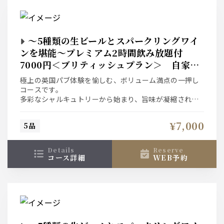
〜5種類の生ビールとスパークリングワイ
ンを堪能〜プレミアム2時間飲み放題付
7000円＜ブリティッシュプラン＞ 自家製
ローストビーフとフィッシュ＆チップス
極上の英国パブ体験を愉しむ、ボリューム満点の一押し
コースです。
多彩なシャルキュトリーから始まり、旨味が凝縮された
貝のワイン蒸し、
本場のフィッシュ＆チップスが続きます。
¥7,000
5品
メインは肉汁溢れるジューシーな自家製ローストビー
フ。
〆の特製ケジャリーまで、伝統とトレンドが融合した絶
details
reserve
品料理をお酒と共に。
コース詳細
WEB予約