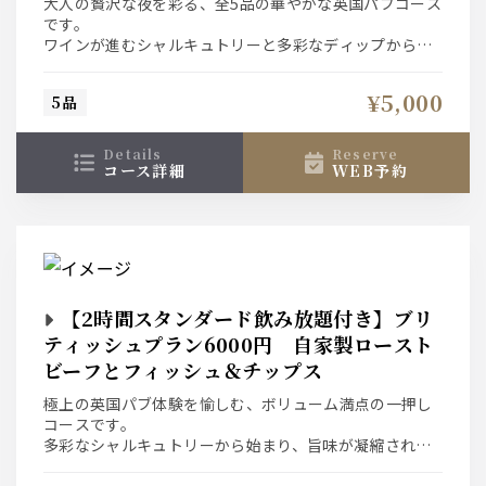
大人の贅沢な夜を彩る、全5品の華やかな英国パブコース
です。
ワインが進むシャルキュトリーと多彩なディップから始
まり、
マンゴーとチーズの爽やかなサラダ、旨辛ポテトが席を
¥5,000
5品
盛り上げます。
メインは奥深い英国伝統ピッカリリソースで味わう極上
ローストポーク。
details
reserve
〆のバジルペンネまで絶品が続く贅沢なひとときを。
コース詳細
WEB予約
【2時間スタンダード飲み放題付き】ブリ
ティッシュプラン6000円 自家製ロースト
ビーフとフィッシュ＆チップス
極上の英国パブ体験を愉しむ、ボリューム満点の一押し
コースです。
多彩なシャルキュトリーから始まり、旨味が凝縮された
貝のワイン蒸し、