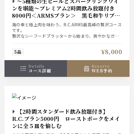
〜5種類の生ビールとスパークリングワイ
ンを堪能〜プレミアム2時間飲み放題付き
8000円＜ARMSプラン＞ 黒毛和牛リブロ
ース＆アワビのステーキとシーフードプラ
海の幸と極上肉を味わう、R.C.ARMS最高峰の贅沢コース
ッター
です。
贅沢なシーフードプラッターから始まり、爽やかなガー
デンサラダ、
旨味溢れる仔牛のソテーが食欲をそそります。
¥8,000
5品
メインは黒毛和牛とアワビが競演する至高のダブルステ
ーキ。
〆の爽やかなレモンクリームリガトーニまで、至福の美
details
reserve
食時間を。
コース詳細
WEB予約
【2時間スタンダード飲み放題付き】
R.C.プラン5000円 ローストポークをメイ
ンに全５皿を愉しむ