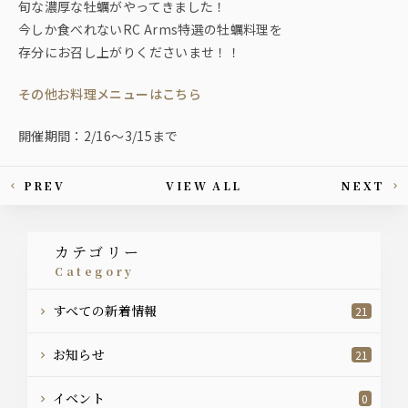
旬な濃厚な牡蠣がやってきました！
今しか食べれないRC Arms特選の牡蠣料理を
存分にお召し上がりくださいませ！！
その他お料理メニューはこちら
開催期間：2/16〜3/15まで
PREV
VIEW ALL
NEXT
This article's paging
カテゴリー
category
すべての新着情報
21
お知らせ
21
イベント
0