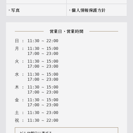
写真
個人情報保護方針
chevron_right
chevron_right
営業日・営業時間
日
:
11
:
30
~
22
:
00
月
:
11
:
30
~
15
:
00
17
:
00
~
23
:
00
火
:
11
:
30
~
15
:
00
17
:
00
~
23
:
00
水
:
11
:
30
~
15
:
00
17
:
00
~
23
:
00
木
:
11
:
30
~
15
:
00
17
:
00
~
23
:
00
金
:
11
:
30
~
15
:
00
17
:
00
~
23
:
00
土
:
11
:
30
~
23
:
00
祝
:
11
:
30
~
22
:
00
ビル休館日に準ずる