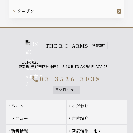
クーポン
0
THE R.C. ARMS
秋葉原店
〒101-0021
東京都
千代田区外神田1-18-18 BiTO AKIBA PLAZA 2F
03-3526-3038
call
定休日
:
なし
Footer navigation
ホーム
こだわり
chevron_right
chevron_right
メニュー
店内紹介
chevron_right
chevron_right
新着情報
店舗情報・地図
chevron_right
chevron_right