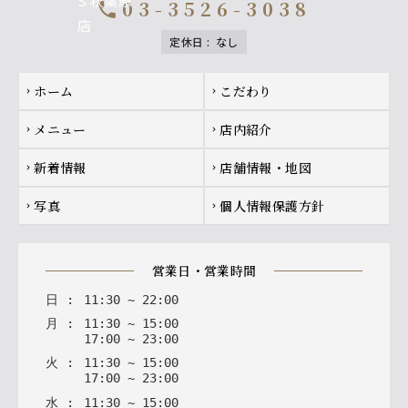
03-3526-3038
call
定休日
:
なし
Footer navigation
ホーム
こだわり
chevron_right
chevron_right
メニュー
店内紹介
chevron_right
chevron_right
新着情報
店舗情報・地図
chevron_right
chevron_right
写真
個人情報保護方針
chevron_right
chevron_right
営業日・営業時間
日
:
11
:
30
~
22
:
00
月
:
11
:
30
~
15
:
00
17
:
00
~
23
:
00
火
:
11
:
30
~
15
:
00
17
:
00
~
23
:
00
水
:
11
:
30
~
15
:
00