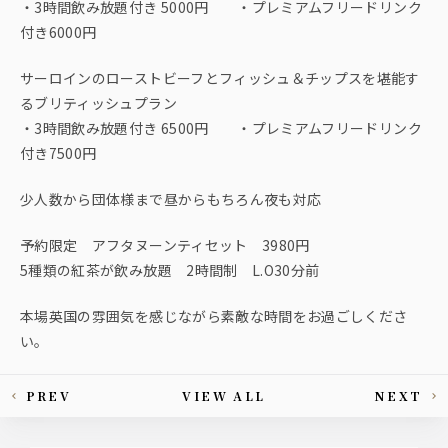
・3時間飲み放題付き 5000円 ・プレミアムフリードリンク
付き6000円
サーロインのローストビーフとフィッシュ＆チップスを堪能す
るブリティッシュプラン
・3時間飲み放題付き 6500円 ・プレミアムフリードリンク
付き7500円
少人数から団体様まで昼からもちろん夜も対応
予約限定 アフタヌーンティセット 3980円
5種類の紅茶が飲み放題 2時間制 L.O30分前
本場英国の雰囲気を感じながら素敵な時間をお過ごしくださ
い。
PREV
VIEW ALL
NEXT
This article's paging