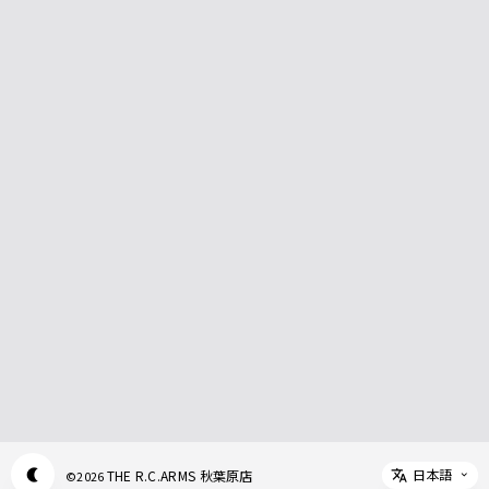
日本語
THE R.C.ARMS 秋葉原店
©
2026
Appearance mode switch
Select 