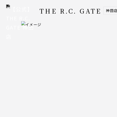
THE R.C. GATE
神田