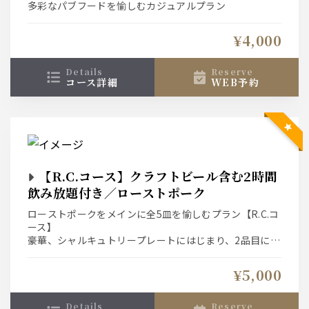
多彩なパブフードを愉しむカジュアルプラン
¥4,000
details
reserve
コース詳細
WEB予約
【R.C.コース】クラフトビール含む2時間
飲み放題付き／ローストポーク
ローストポークをメインに全5皿を愉しむプラン【R.C.コ
ース】
豪華、シャルキュトリープレートにはじまり、2品目にア
ップルマンゴーとリコッタチーズのサラダをお楽しみい
ただけます。3品目にローディットポテトではお酒がすす
¥5,000
むこと間違いなし！メインはローストポークとベーコン
とバジルソースのペンネとなっております
details
reserve