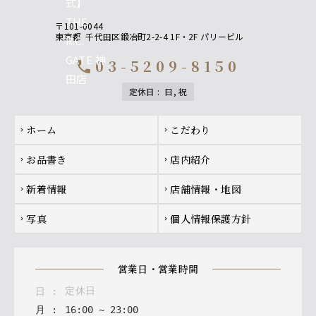
〒101-0044
東京都
千代田区鍛冶町2-2-4 1F・2F パリービル
03-5209-8150
call
定休日
:
日, 祝
Footer navigation
ホーム
こだわり
chevron_right
chevron_right
お品書き
店内紹介
chevron_right
chevron_right
新着情報
店舗情報・地図
chevron_right
chevron_right
写真
個人情報保護方針
chevron_right
chevron_right
営業日・営業時間
定休日
日
:
月
:
16
:
00
~
23
:
00