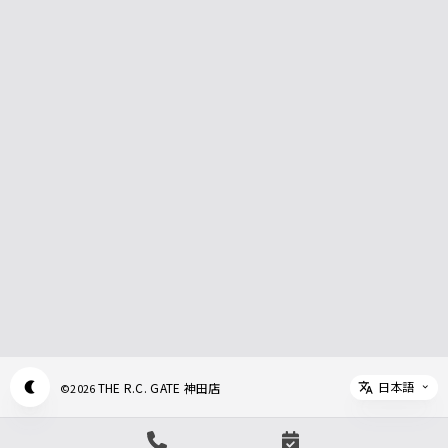
日本語
THE R.C. GATE 神田店
©
2026
Appearance mode switch
Select 