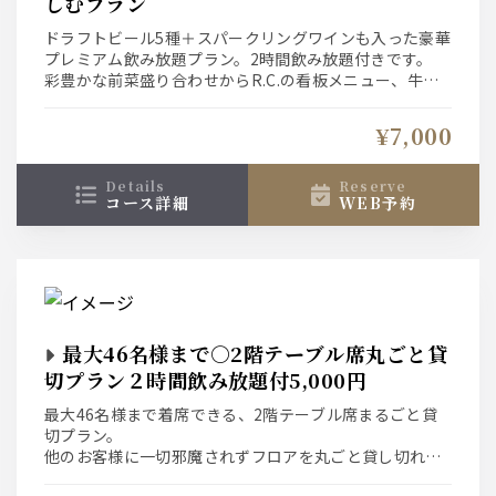
しむプラン
ドラフトビール5種＋スパークリングワインも入った豪華
プレミアム飲み放題プラン。2時間飲み放題付きです。
彩豊かな前菜盛り合わせからR.C.の看板メニュー、牛サ
ーロインの「ローストビーフ」と「フィッシュ＆チップ
ス」を両方楽しめる豪華「ブリティッシュプラン」！
¥7,000
details
reserve
コース詳細
WEB予約
最大46名様まで○2階テーブル席丸ごと貸
切プラン２時間飲み放題付5,000円
最大46名様まで着席できる、2階テーブル席まるごと貸
切プラン。
他のお客様に一切邪魔されずフロアを丸ごと貸し切れま
す！