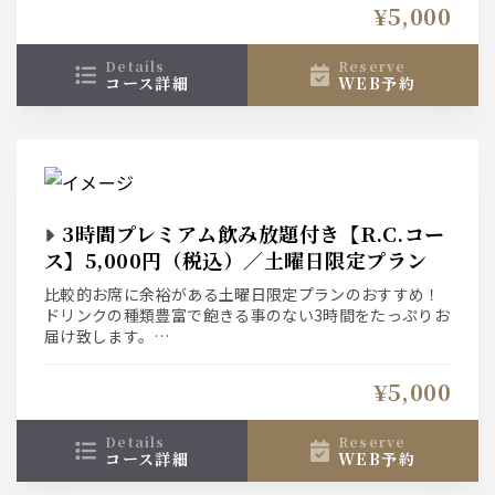
当店自慢の【ローストポーク】と【ベーコンとバジルソ
¥5,000
ースのペンネ】を楽しめる人気プラン！豪華アペタイザ
ー盛り合わせも♪2時間飲み放題付きのお得なコースで
す。
details
reserve
コース詳細
WEB予約
3時間プレミアム飲み放題付き【R.C.コー
ス】5,000円（税込）／土曜日限定プラン
比較的お席に余裕がある土曜日限定プランのおすすめ！
ドリンクの種類豊富で飽きる事のない3時間をたっぷりお
届け致します。
ローストポークをメインに全5皿を愉しむプラン【R.C.コ
ース】
¥5,000
details
reserve
コース詳細
WEB予約