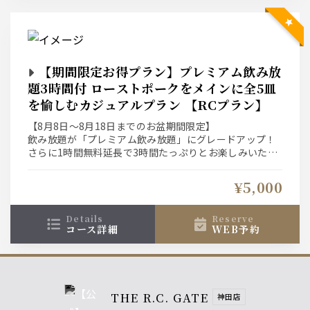
【期間限定お得プラン】プレミアム飲み放
題3時間付 ローストポークをメインに全5皿
を愉しむカジュアルプラン 【RCプラン】
【8月8日～8月18日までのお盆期間限定】
飲み放題が「プレミアム飲み放題」にグレードアップ！
さらに1時間無料延長で3時間たっぷりとお楽しみいただ
けるお得なプランをご用意
¥5,000
お料理はローストポークをメインに全5皿を愉しむプラン
です。
details
reserve
コース詳細
WEB予約
THE R.C. GATE
神田店