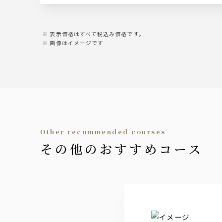
【Sour】
レモンサワー
表示価格はすべて税込み価格です。
画像はイメージです
【Wine】
スパークリングワイン
赤ワイン
白ワイン
【Cocktail】
スペシャリティジントニック
ウォッカグレープフルーツ
other recommended courses
ラムコーラ
その他のおすすめコース
テキーラオレンジ
カシス・ピーチ※以下からお好みの割材を
【Softdrink】
オレンジ
グレープフルーツ
コーラ
ジンジャーエール