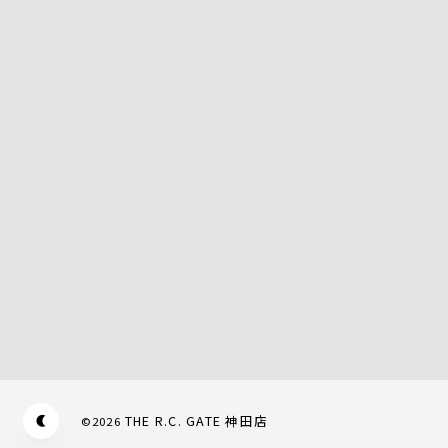
THE R.C. GATE 神田店
©
2026
Appearance mode switch