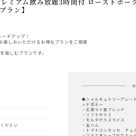
Cプラン】
】
レードアップ！
とお楽しみいただけるお得なプランをご用意
皿を愉しむプランです。
◆シャルキュトリープレー
ッド添え～
・石窯ライ麦ブレッド
・ソフトサラミ
・モルタデラスライス
予約ください
・生ハム
・トマトコンカッセ チュ
・ツナとオリーブのカナッ