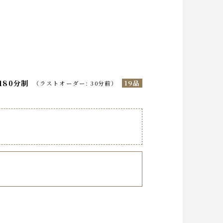
180分制
19品
（
ラストオーダー
:
30分前
）