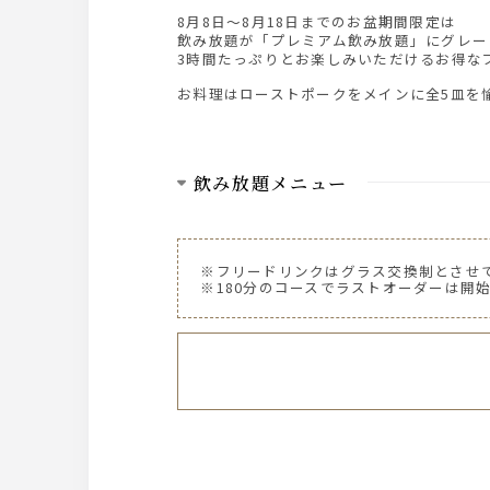
8月8日～8月18日までのお盆期間限定は
飲み放題が「プレミアム飲み放題」にグレー
3時間たっぷりとお楽しみいただけるお得な
お料理はローストポークをメインに全5皿を
飲み放題メニュー
【BEER】
東京クラフト ペールエール
※フリードリンクはグラス交換制とさせ
プレミアム・モルツ黒
※180分のコースでラストオーダーは開始
プレミアム・モルツ
プレミアム・モルツ ハーフ＆ハーフ
ヴィクトリアン・アルト
【Whisky】
ジムビーム ハイボール
ジンジャーハイボール
スモーキーハイボール
マスカットハイボール