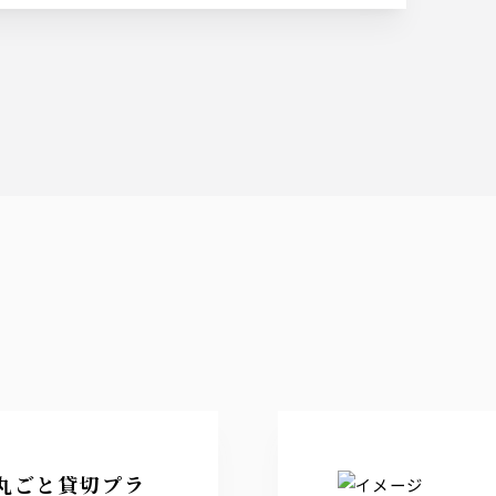
ン割)
丸ごと貸切プラ