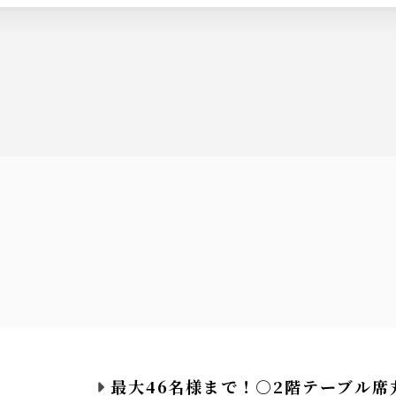
お選びください(ソーダ割、オレンジ割、グレープフルーツ割、ウーロ
最大46名様まで！○2階テーブル席