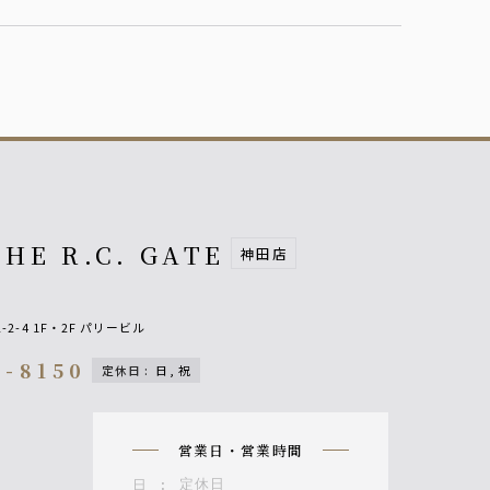
THE R.C. GATE
神田店
2-4 1F・2F パリービル
9-8150
定休日
:
日, 祝
on
営業日・営業時間
定休日
日
: