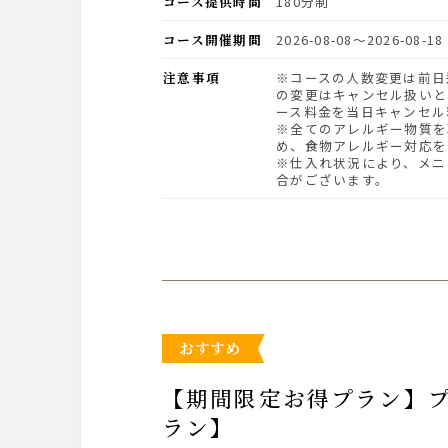
コース提供時間
180分制
コース開催期間
2026-08-08〜2026-08-18
注意事項
※コースの人数変更は前日迄にご連絡下さい。当日
の変更はキャンセル扱いと
ース料金を当日キャンセル
※全てのアレルギー物質を
め、食物アレルギー対応を
※仕入れ状況により、メニ
合がございます。
おすすめ
【期間限定お得プラン】プレミアム飲み放題3時間付き ローストポークがメインの 【RCプ
ラン】