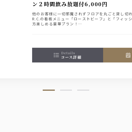
ン２時間飲み放題付6,000円
他のお客様に一切邪魔されずフロアを丸ごと貸し切
R.C.の看板メニュー「ローストビーフ」と「フィッ
方楽しめる豪華プラン！
2時間飲み放題付きです。
details
コース詳細