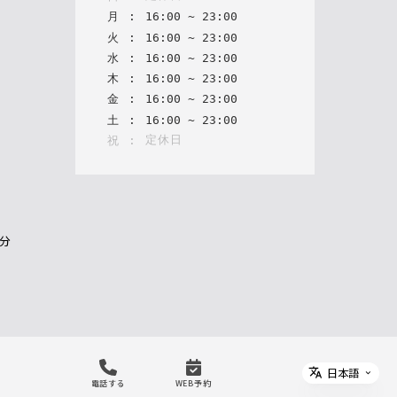
月
:
16
:
00
~
23
:
00
火
:
16
:
00
~
23
:
00
水
:
16
:
00
~
23
:
00
木
:
16
:
00
~
23
:
00
金
:
16
:
00
~
23
:
00
土
:
16
:
00
~
23
:
00
定休日
祝
:
1分
日本語
Select 
電話する
WEB予約