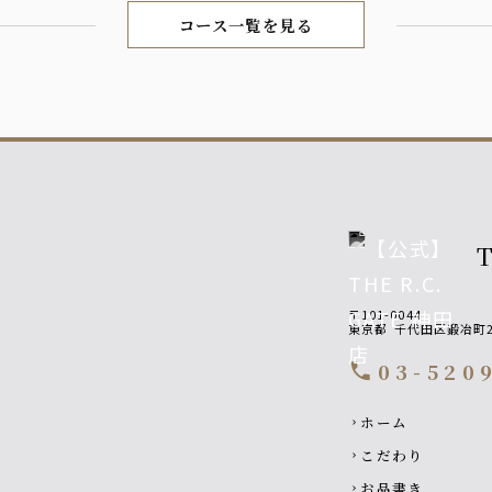
コース一覧を見る
〒101-0044
東京都
千代田区鍛冶町2-
03-520
call
Footer navigati
ホーム
chevron_right
こだわり
chevron_right
お品書き
chevron_right