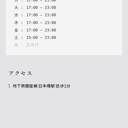
月
:
17
:
00
~
23
:
00
火
:
17
:
00
~
23
:
00
水
:
17
:
00
~
23
:
00
木
:
17
:
00
~
23
:
00
金
:
17
:
00
~
23
:
00
土
:
15
:
00
~
23
:
00
定休日
祝
:
アクセス
地下鉄銀座線 日本橋駅 徒歩1分