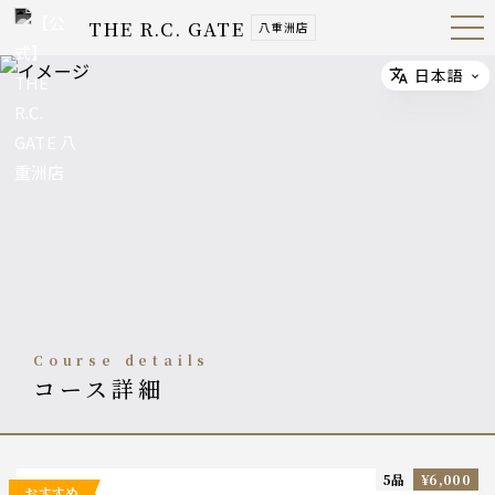
THE R.C. GATE
八重洲店
Open
Navig
ation
Menu
日本語
Select
course details
コース詳細
5品
¥6,000
おすすめ