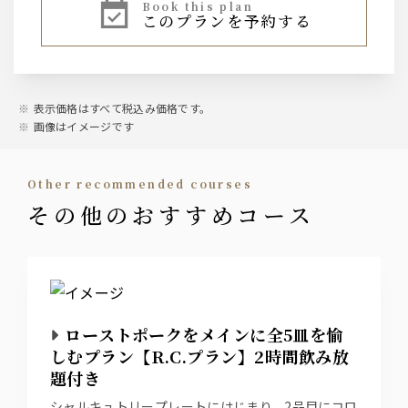
book this plan
このプランを予約する
東京クラフトペールエール
プレミアムモルツ 黒
ウィスキー
ジムビーム ハイボール
表示価格はすべて税込み価格です。
ジンジャーハイボール
画像はイメージです
スモーキーハイボール
マスカットハイボール
other recommended courses
サワー
その他のおすすめコース
レモンサワー
グレープフルーツサワー
ワイン
赤ワイン
白ワイン
ローストポークをメインに全5皿を愉
しむプラン【R.C.プラン】2時間飲み放
カクテル
題付き
ジントニック
シャルキュトリープレートにはじまり、2品目にコロ
モスコミュール