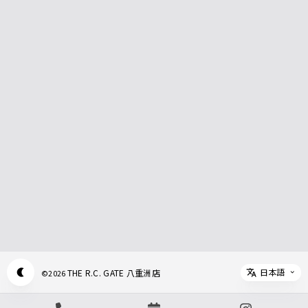
日本語
THE R.C. GATE 八重洲店
©
2026
Appearance mode switch
Select 