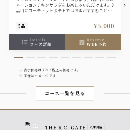
ネーションチキンサラダをお楽しみいただけます。3
ウォッカグレープフルーツ
ファジーネーブル
品目にローディットポテトではお酒がすすむこと間
カシスソーダ
違いなし！メインはローストポークデュカのクレソ
ンクリームとなっております。おすすめプランおす
¥5,000
5品
すめです。
ソフトドリンク
オレンジ
details
reserve
グレープフルーツ
コース詳細
WEB予約
コーラ
ジンジャーエール
ウーロン茶
表示価格はすべて税込み価格です。
画像はイメージです
コース一覧を見る
THE R.C. GATE
八重洲店