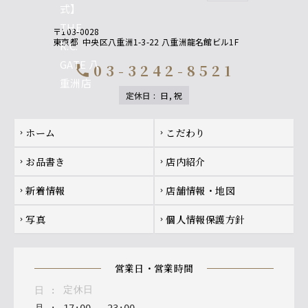
〒103-0028
東京都
中央区八重洲1-3-22 八重洲龍名館ビル1F
03-3242-8521
call
定休日
:
日, 祝
Footer navigation
ホーム
こだわり
chevron_right
chevron_right
お品書き
店内紹介
chevron_right
chevron_right
新着情報
店舗情報・地図
chevron_right
chevron_right
写真
個人情報保護方針
chevron_right
chevron_right
営業日・営業時間
定休日
日
: