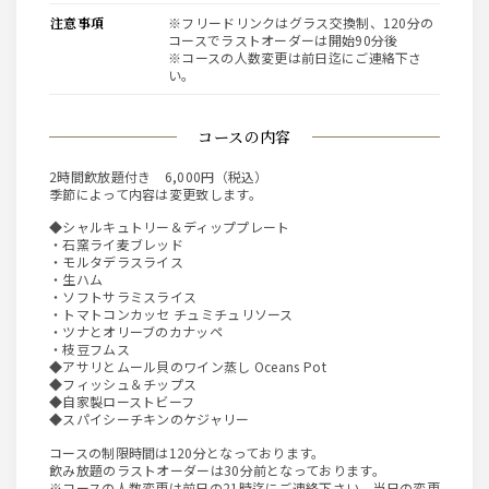
注意事項
※フリードリンクはグラス交換制、120分の
コースでラストオーダーは開始90分後
※コースの人数変更は前日迄にご連絡下さ
い。
コースの内容
2時間飲放題付き 6,000円（税込）
季節によって内容は変更致します。
◆シャルキュトリー＆ディッププレート
・石窯ライ麦ブレッド
・モルタデラスライス
・生ハム
・ソフトサラミスライス
・トマトコンカッセ チュミチュリソース
・ツナとオリーブのカナッペ
・枝豆フムス
◆アサリとムール貝のワイン蒸し Oceans Pot
◆フィッシュ＆チップス
◆自家製ローストビーフ
◆スパイシーチキンのケジャリー
コースの制限時間は120分となっております。
飲み放題のラストオーダーは30分前となっております。
※コースの人数変更は前日の21時迄にご連絡下さい。当日の変更