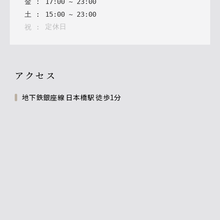
金
:
17
:
00
~
23
:
00
土
:
15
:
00
~
23
:
00
定休日
祝
:
アクセス
地下鉄銀座線 日本橋駅 徒歩1分