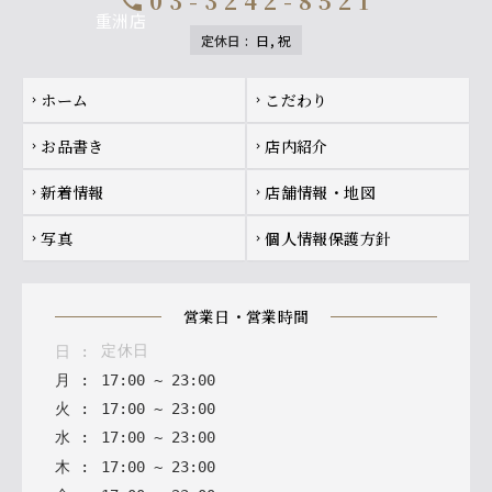
03-3242-8521
call
定休日
:
日, 祝
Footer navigation
ホーム
こだわり
chevron_right
chevron_right
お品書き
店内紹介
chevron_right
chevron_right
新着情報
店舗情報・地図
chevron_right
chevron_right
写真
個人情報保護方針
chevron_right
chevron_right
営業日・営業時間
定休日
日
:
月
:
17
:
00
~
23
:
00
火
:
17
:
00
~
23
:
00
水
:
17
:
00
~
23
:
00
木
:
17
:
00
~
23
:
00