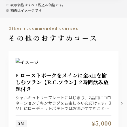
ジムビーム ハイボール
表示価格はすべて税込み価格です。
ジンジャーハイボール
画像はイメージです
スモーキーハイボール
マスカットハイボール
other recommended courses
サワー
その他のおすすめコース
レモンサワー
グレープフルーツサワー
ワイン
赤ワイン
白ワイン
ローストポークをメインに全5皿を愉
しむプラン【R.C.プラン】2時間飲み放
カクテル
題付き
ジントニック
シャルキュトリープレートにはじまり、2品目にコロ
モスコミュール
ネーションチキンサラダをお楽しみいただけます。3
ウォッカグレープフルーツ
ファジーネーブル
品目にローディットポテトではお酒がすすむこと間
カシスソーダ
違いなし！メインはローストポークデュカのクレソ
ンクリームとなっております。おすすめプランおす
¥5,000
5品
すめです。
ソフトドリンク