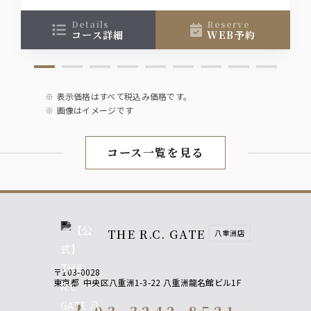
オレンジ
details
reserve
グレープフルーツ
コース詳細
WEB予約
コーラ
ジンジャーエール
ウーロン茶
表示価格はすべて税込み価格です。
画像はイメージです
コース一覧を見る
THE R.C. GATE
八重洲店
〒103-0028
東京都
中央区八重洲1-3-22 八重洲龍名館ビル1F