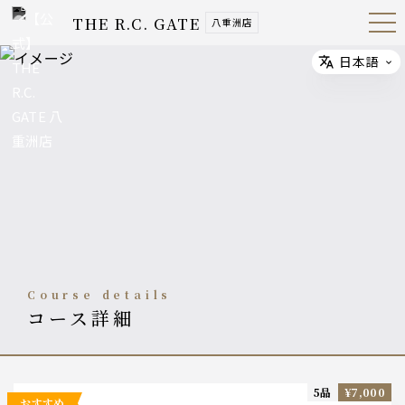
THE R.C. GATE
八重洲店
Open
Navig
ation
Menu
日本語
Select
course details
コース詳細
5品
¥7,000
おすすめ