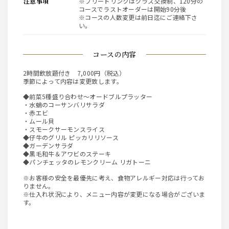
注意事項
※フリードリンクはグラス交換制、120分の
コースでラストオーダーは開始90分後
※コースの人数変更は前日迄にご連絡下さ
い。
コースの内容
2時間飲放題付き 7,000円（税込）
季節によって内容は変更致します。
◆前菜5種盛り合わせ～オードブルプラッター
・水蛸のコーサンバリサラダ
・赤エビ
・ムール貝
・スモークサーモンスライス
◆仔牛のグリル ピッカリリソース
◆ガーデンサラダ
◆黒毛和牛＆アワビのステーキ
◆パンチェッタのレモンクリーム リガトーニ
※お客様の安全を最優先に考え、食物アレルギー対応は行ってお
りません。
※仕入れ状況により、メニュー内容が変更になる場合がございま
す。