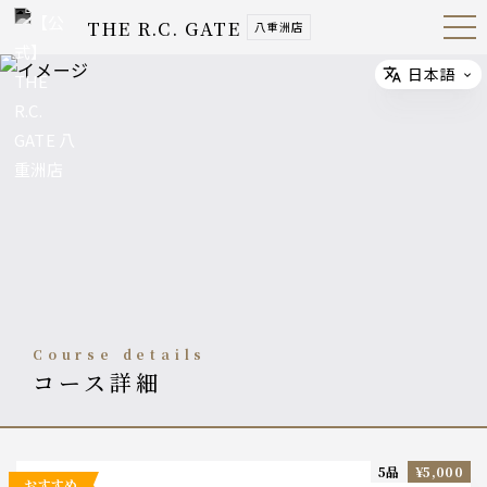
THE R.C. GATE
八重洲店
Open
Navig
ation
Menu
日本語
Select
course details
コース詳細
5品
¥5,000
おすすめ