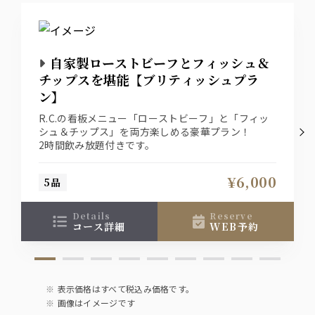
ワイン
赤ワイン
白ワイン
自家製ローストビーフとフィッシュ＆
チップスを堪能【ブリティッシュプラ
カクテル
ン】
ジントニック
R.C.の看板メニュー「ローストビーフ」と「フィッ
モスコミュール
シュ＆チップス」を両方楽しめる豪華プラン！
ウォッカグレープフルーツ
ファジーネーブル
2時間飲み放題付きです。
カシスソーダ
¥6,000
5品
ソフトドリンク
オレンジ
details
reserve
グレープフルーツ
コース詳細
WEB予約
コーラ
ジンジャーエール
ウーロン茶
表示価格はすべて税込み価格です。
画像はイメージです