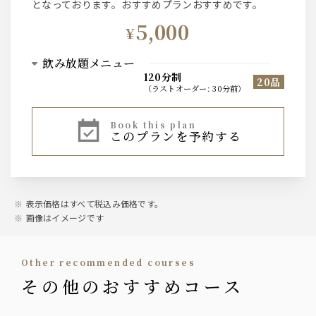
となっております。おすすめプランおすすめです。
5,000
¥
飲み放題メニュー
120分制
20品
（
ラストオーダー
:
30分前
）
ビール
book this plan
このプランを予約する
東京クラフトペールエール
プレミアムモルツ 黒
ウィスキー
ジムビーム ハイボール
表示価格はすべて税込み価格です。
ジンジャーハイボール
画像はイメージです
スモーキーハイボール
マスカットハイボール
other recommended courses
サワー
その他のおすすめコース
レモンサワー
グレープフルーツサワー