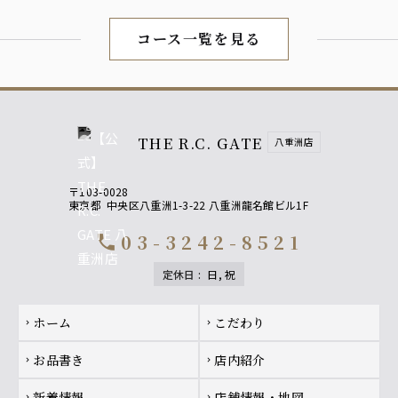
コース一覧を見る
THE R.C. GATE
八重洲店
〒103-0028
東京都
中央区八重洲1-3-22 八重洲龍名館ビル1F
03-3242-8521
call
定休日
:
日, 祝
Footer navigation
ホーム
こだわり
chevron_right
chevron_right
お品書き
店内紹介
chevron_right
chevron_right
新着情報
店舗情報・地図
chevron_right
chevron_right