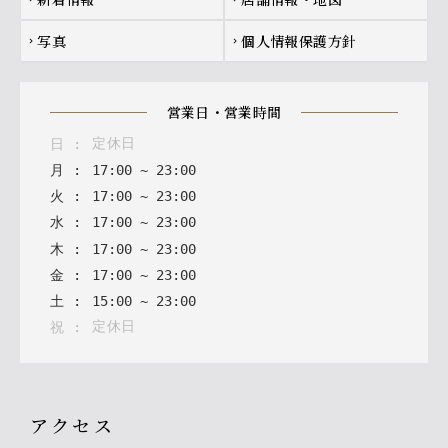
写真
個人情報保護方針
chevron_right
chevron_right
営業日・営業時間
定休日
日
:
月
:
17
:
00
~
23
:
00
火
:
17
:
00
~
23
:
00
水
:
17
:
00
~
23
:
00
木
:
17
:
00
~
23
:
00
金
:
17
:
00
~
23
:
00
土
:
15
:
00
~
23
:
00
定休日
祝
:
アクセス