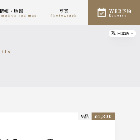
舗情報・地図
写真
WEB予約
ormation and map
photograph
reserve
日本語
Select
ails
細
9品
¥4,300