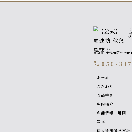
〒101-0021
東京都
千代田区外神田1-
050-31
call
Footer navigati
ホーム
chevron_right
こだわり
chevron_right
お品書き
chevron_right
店内紹介
chevron_right
店舗情報・地図
chevron_right
写真
chevron_right
個人情報保護方針
chevron_right