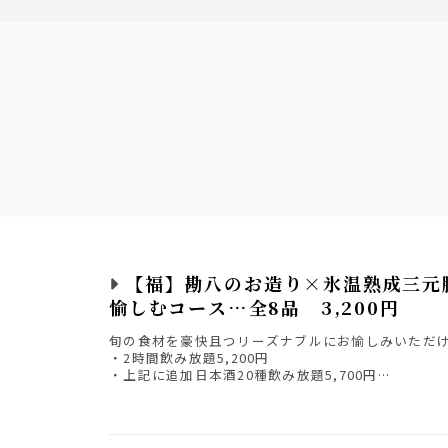
【福】勘八のお造り×氷温熟成三元
愉しむコース…全8品 3,200円
旬の食材を豪快且つリーズナブルにお愉しみいただ
・2時間飲み放題5,200円
・上記に追加日本酒20種飲み放題5,700円
・プレミアム飲み放題6,200円