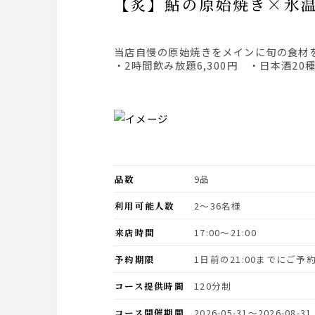
【炙】鮎の原始焼き×
当店自慢の原始焼きをメインに旬の食材
・2時間飲み放題6,300円 ・日本酒20種
品数
9品
利用可能人数
2〜36名様
来店時間
17:00〜21:00
予約期限
1日前の21:00までにご
コース提供時間
120分制
コース開催期間
2026-05-31〜2026-08-31