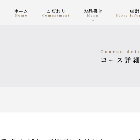
ホーム
こだわり
お品書き
店
home
Commitment
menu
Store inf
course det
コース詳