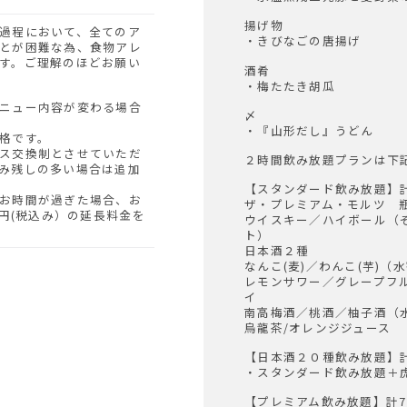
揚げ物
・きびなごの唐揚げ
とが困難な為、食物アレ
す。ご理解のほどお願い
酒肴
・梅たたき胡瓜
〆
・『山形だし』うどん
格です。
ス交換制とさせていただ
２時間飲み放題プランは下
み残しの多い場合は追加
【スタンダード飲み放題】計6
お時間が過ぎた場合、お
ザ・プレミアム・モルツ 
0円(税込み）の延長料金を
ウイスキー／ハイボール（
ト）
日本酒２種
なんこ(麦)／わんこ(芋)
レモンサワー／グレープフ
イ
南高梅酒／桃酒／柚子酒（
烏龍茶/オレンジジュース
【日本酒２０種飲み放題】計6
・スタンダード飲み放題＋
【プレミアム飲み放題】計7,