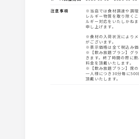
注意事項
※当店では食材調達や調理過程において、全てのア
レルギー物質を取り除くこ
ルギー対応をいたしかねま
申し上げます。
※食材の入荷状況によりメニュー内容が変わる場合
がございます。
※表示価格は全て税込み価
※【飲み放題プラン】グラ
きます。終了時間の際に飲
料金を頂戴いたします。
※【飲み放題プラン】席の
一人様につき30分毎に50
頂戴いたします。