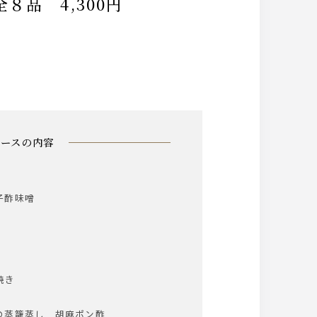
８品 4,300円
コースの内容
子酢味噌
焼き
の蒸籠蒸し 胡麻ポン酢