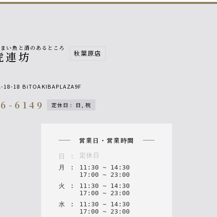
うまい魚と酒のあるところ
秋葉原店
虎連坊
18-18
BiTOAKIBAPLAZA9F
76-6149
定休日
:
日, 祝
on
営業日・営業時間
定休日
日
:
月
:
11
:
30
~
14
:
30
17
:
00
~
23
:
00
火
:
11
:
30
~
14
:
30
17
:
00
~
23
:
00
水
:
11
:
30
~
14
:
30
17
:
00
~
23
:
00