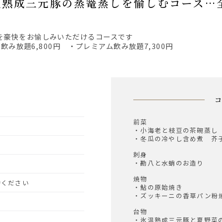
氷温熟成三元豚の蒸篭蒸しを愉しむコース…全
を豪快をお愉しみいただけるコースです
飲み放題6,800円 ・プレミアム飲み放題7,300円
前菜
・小海老と枝豆の茶碗蒸し
・冬瓜の冷やし含め煮 芥
刺身
・勘八と水蛸のお造り
焼物
予約ください
・鮎の原始焼き
・ズッキーニの香草パン粉
台物
・氷温熟成三元豚と夏野菜