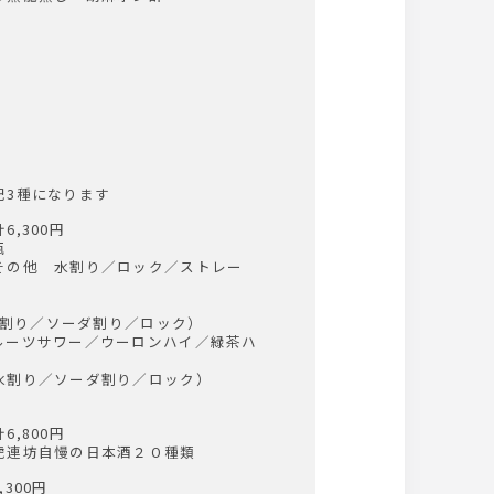
記3種になります
,300円
瓶
その他 水割り／ロック／ストレー
（水割り／ソーダ割り／ロック）
ルーツサワー／ウーロンハイ／緑茶ハ
水割り／ソーダ割り／ロック）
,800円
虎連坊自慢の日本酒２０種類
300円