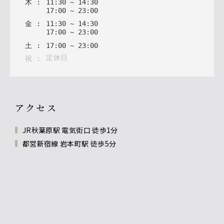
木
:
11
:
30
~
14
:
30
17
:
00
~
23
:
00
金
:
11
:
30
~
14
:
30
17
:
00
~
23
:
00
土
:
17
:
00
~
23
:
00
定休日
祝
:
アクセス
JR秋葉原駅 電気街口 徒歩1分
都営新宿線 岩本町駅 徒歩5分