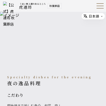
うまい魚と酒のあるところ
秋葉原店
虎連坊
Open
Navig
ation
Menu
日本語
Select
Specialty dishes for the evening
夜の逸品料理
こだわり
原始焼きで愉しむ魚介、旬菜、肉！