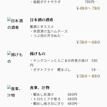
・塩鮭ポテトサラダ 780円
・漬物盛り合わせ 780円
¥480〜780
日本酒の酒肴
薫酒とオススメ
・奈良漬け生ハムチーズ
・つぶ貝の芥子ぬた
・漬物盛り合わせ
¥580〜680
爽酒とオススメ
揚げもの
・雲丹と長芋の山葵醤油和え
・するめ烏賊の沖漬け
・ヤングコーンとえごまの肉巻き揚げ 580
円
醇酒とオススメ
・ポテトフライ 鰹まぶし 580
・燻製炙り明太子
円
¥580〜880
・煎りピーナッツ味噌
・自家製厚揚げ 680
・炙り紅生姜薩摩揚げ
円
食事、汁物
・鶏もも醤油唐揚げ 780
熟酒とオススメ
円
・鯛めし茶漬け 680円
・牛ホルモン大蒜揚げ
・オマール海老クリームコロッケ 880
・トロたくアテ巻き 680円
・クリームチーズたまり醤油漬け
円
・鯛めし焼きおにぎり 480円