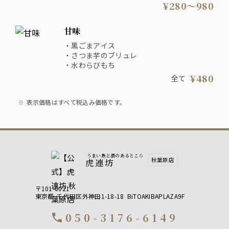
・牡蠣醤油焼きそば 980円
¥280〜980
・妻有そば 780円
・しじみ酒粕汁 280円
甘味
・黒ごまアイス
・さつま芋のブリュレ
・水わらびもち
¥480
全て
表示価格はすべて税込み価格です。
うまい魚と酒のあるところ
秋葉原店
虎連坊
〒101-0021
東京都
千代田区外神田1-18-18
BiTOAKIBAPLAZA9F
050-3176-6149
call