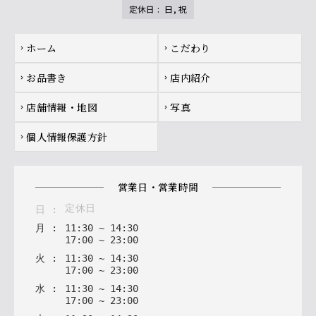
定休日
:
日, 祝
Footer navigation
ホーム
こだわり
chevron_right
chevron_right
お品書き
店内紹介
chevron_right
chevron_right
店舗情報・地図
写真
chevron_right
chevron_right
個人情報保護方針
chevron_right
営業日・営業時間
定休日
日
:
月
:
11
:
30
~
14
:
30
17
:
00
~
23
:
00
火
:
11
:
30
~
14
:
30
17
:
00
~
23
:
00
水
:
11
:
30
~
14
:
30
17
:
00
~
23
:
00