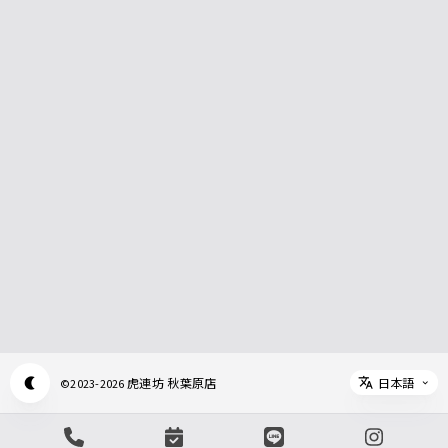
日本語
虎連坊 秋葉原店
©
2023-2026
Appearance mode switch
Select 