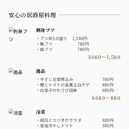
安心の居酒屋料理
刺身ブツ
・ブツ刺3点盛り 1,580円
・鮪ブツ 780円
・蛸ブツ 780円
・鯛ブツ 680円
¥680〜1,580
逸品
・牛すじ豆腐煮込み 780円
・鱧とトマトの韮薫る白チゲ 880円
・白茄子のわさび田楽 680円
・大山どりとビーツの深み醤油 680円
¥680〜880
・出汁あふれ巻き玉子 680円
・胡麻さば 780円
冷菜
・しびれ鴨葱 880円
・鮪ホホ肉の葱間芥子醤油焼き 880円
・胡瓜とカツオのサラダ 680円
・雪塩冷やしトマト 580円