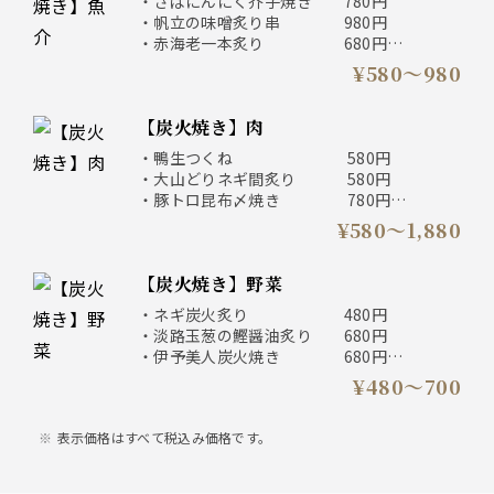
・さばにんにく芥子焼き 780円
・帆立の味噌炙り串 980円
・赤海老一本炙り 680円
・銀だら西京焼き 880円
¥580〜980
・イカ七味焼き ゴロマヨ 580円
・エイヒレ炙り 680円
【炭火焼き】肉
・鴨生つくね 580円
・大山どりネギ間炙り 580円
・豚トロ昆布〆焼き 780円
・厚切り牛タン炭火炙り 1880円
¥580〜1,880
【炭火焼き】野菜
・ネギ炭火炙り 480円
・淡路玉葱の鰹醤油炙り 680円
・伊予美人炭火焼き 680円
・炭焼き男爵明太バター 580円
¥480〜700
・蓮根唐墨焼き 700円
表示価格はすべて税込み価格です。