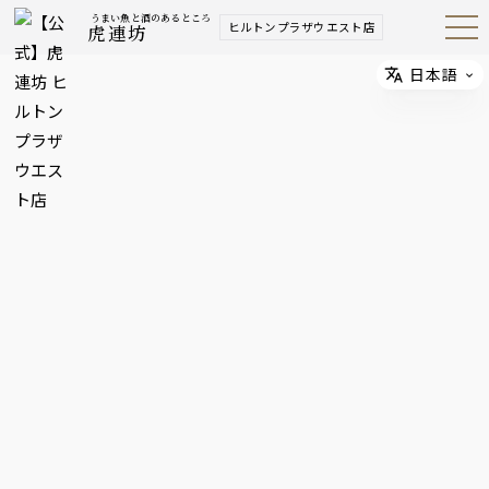
うまい魚と酒のあるところ
ヒルトンプラザウエスト店
虎連坊
Open
Navig
ation
Menu
日本語
Select