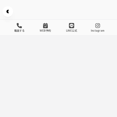
Appearance mode switch
電話する
WEB予約
LINE公式
Instagram
Our Store's Commitment
.
1
記念日におすすめ
記念日にお一人様一皿ずつのご提供！
特別な記念日のお祝いやちょっと贅沢したい会食に！こんな
ご時世だからこそ、お一人様一皿ずつご提供のコースは
6,000円（お料理のみ）でご用意！「黒毛和牛ロースステー
キ」や「蟹味噌グラタン」など、お肉も魚介も堪能できる内
容は上品かつ趣向を凝らした逸品ばかり。最後の「名物 鯛
めし」は鉄釜炊き立てでご用意！