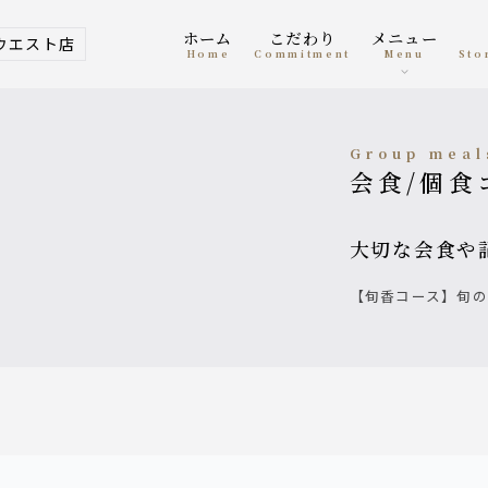
ホーム
こだわり
メニュー
ウエスト店
home
Commitment
menu
St
Group mea
会食/個
大切な会食
【旬香コース】