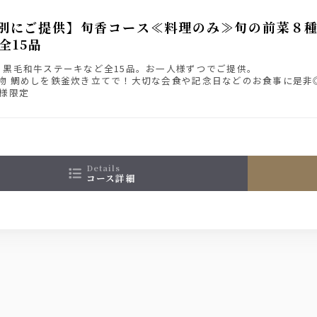
別にご提供】旬香コース≪料理のみ≫旬の前菜８
全15品
、黒毛和牛ステーキなど全15品。お一人様ずつでご提供。
物 鯛めしを鉄釜炊き立てで！大切な会食や記念日などのお食事に是非
名様限定
details
コース詳細