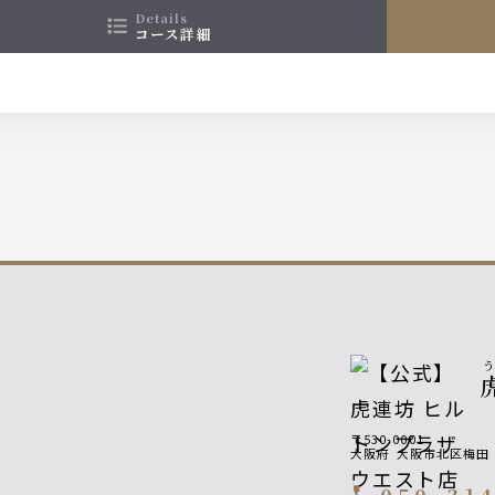
details
コース詳細
〒530-0001
大阪府
大阪市北区梅田
call