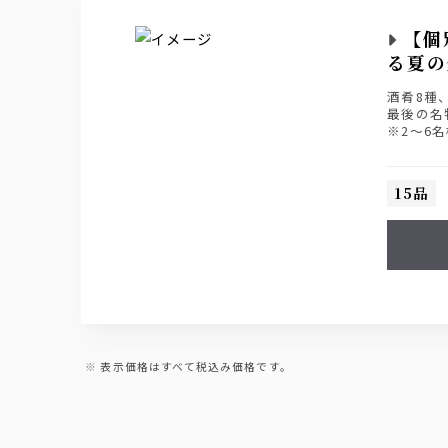
【個
る夏の
酒肴8種
最後の名
※2～6
15品
表示価格はすべて税込み価格です。