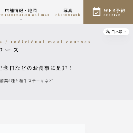
店舗情報・地図
写真
WEB予約
ore information and map
photograph
reserve
日本語
Select
ls / Individual meal courses
食コース
や記念日などのお食事に是非！
旬の前菜8種と和牛ステーキなど