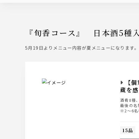
『旬香コース』 日本酒5種
5月19日よりメニュー内容が夏メニューになります
【個
蔵を感
酒肴8種
最後の名
※2～6
15品