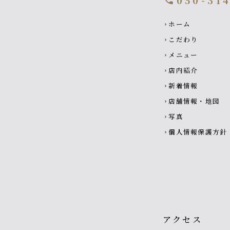
050-31
Footer navigati
ホーム
chevron_right
こだわり
chevron_right
メニュー
chevron_right
店内紹介
chevron_right
新着情報
chevron_right
店舗情報・地図
chevron_right
写真
chevron_right
個人情報保護方針
chevron_right
アクセス