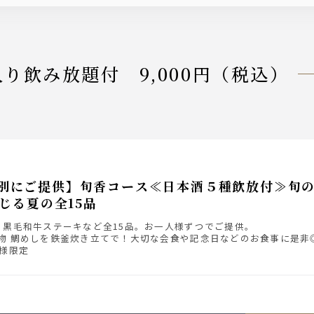
入り飲み放題付 9,000円（税込）
。
別にご提供】旬香コース≪日本酒５種飲放付≫旬
じる夏の全15品
、黒毛和牛ステーキなど全15品。お一人様ずつでご提供。
物 鯛めしを鉄釜炊き立てで！大切な会食や記念日などのお食事に是非
名様限定