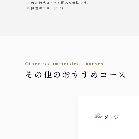
※銘柄は予告無く変更する場合がございま
表示価格はすべて税込み価格です。
画像はイメージです
日本酒ハイボール
吟醸ハイボール・純米ハイボール
酒蔵の果実酒サワー
プレミアムジンジャー＆かぼすサワー・子
サワー
other recommended courses
その他のおすすめコース
レモンサワー・グレープフルーツサワー・
・梅サワー・巨峰サワー・ホワイトサワー
焼酎
なんこ（芋）・わんこ（麦）
梅酒
南高梅酒