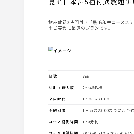
夏≪日本酒5種付飲放題
飲み放題2時間付き「黒毛和牛ロースステーキ」がメイン料理のコースです。夏味覚と夏のお勧め日本酒を愉しむ夏鉢を堪能できる、飲み会・会食
やご宴会に最適のプランです。
品数
7品
利用可能人数
2〜46名様
来店時間
17:00〜21:00
予約期限
1日前の23:00までにご
コース提供時間
120分制
コース開催期間
2026-05-19〜2026-09-15