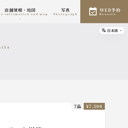
店舗情報・地図
写真
WEB予約
ore information and map
photograph
reserve
日本語
Select
ails
細
7品
¥7,500