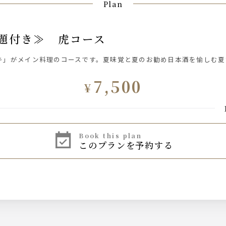
Plan
放題付き≫ 虎コース
キ」がメイン料理のコースです。夏味覚と夏のお勧め日本酒を愉しむ
7,500
¥
book this plan
このプランを予約する
（埼玉）・車坂（和歌山）…全5銘柄