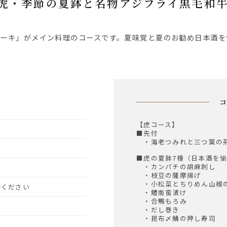
≫虎・季節の夏鉢と名物アジフライ黒毛和
【虎コース】
■先付
・海老つみれと三つ葉の
■虎の夏鉢7種（日本酒を
・カンパチの胡麻刺し
・枝豆の薩摩揚げ
・小松菜とちりめん山椒
予約ください
・鱧南蛮漬け
・合鴨もろみ
・だし巻き
・昆布〆鯖の押し寿司