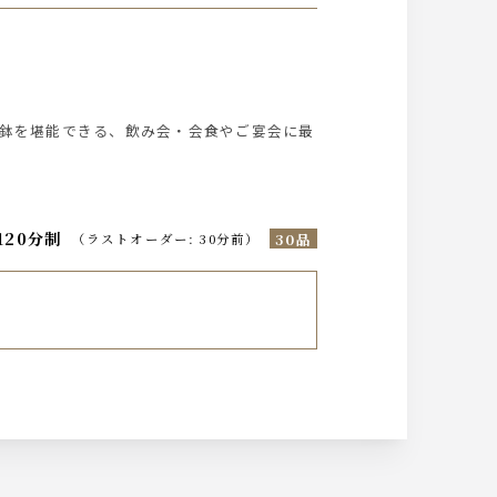
夏鉢を堪能できる、飲み会・会食やご宴会に最
120分制
30品
（
ラストオーダー
:
30分前
）