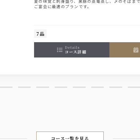
夏の味覚と刺身盛り、黒豚の蒸篭蒸し、〆のそばま
ご宴会に最適のプランです。
烏龍茶
7品
details
コース詳細
コース一覧を見る