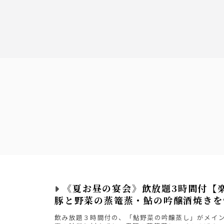
す。
宝マンゴーサワー・薫る紅茶サワー
シークワーサーサワー・トマトサワー
・ウーロンハイ・緑茶ハイ
《夏お昼の宴会》飲放題3時間付【
豚と野菜の蒸篭蒸・鮎の吟醸酒焼きを
飲み放題３時間付の、「鮎野菜の吟醸蒸し」がメイ