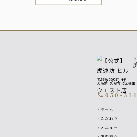
〒530-0001
大阪府
大阪市北区梅田
050-31
call
Footer navigati
ホーム
chevron_right
こだわり
chevron_right
メニュー
chevron_right
店内紹介
chevron_right