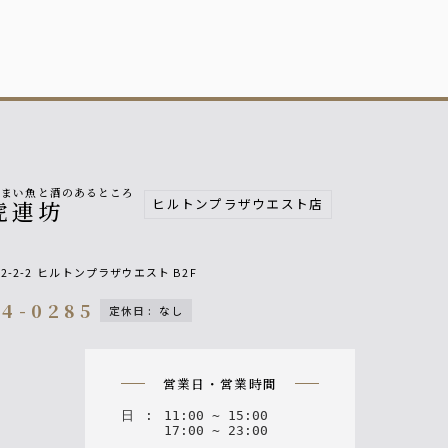
うまい魚と酒のあるところ
ヒルトンプラザウエスト店
虎連坊
2-2-2
ヒルトンプラザウエスト B2F
44-0285
定休日
:
なし
on
営業日・営業時間
日
:
11
:
00
~
15
:
00
17
:
00
~
23
:
00