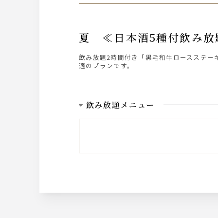
夏 ≪日本酒5種付飲み
飲み放題2時間付き「黒毛和牛ロースステー
適のプランです。
飲み放題メニュー
ビール
サントリー ザ・プレミアム・モルツ
ウィスキー
ジムビームハイボール
日本酒
・千秋蔵（福岡）・高清水（秋田）・文楽