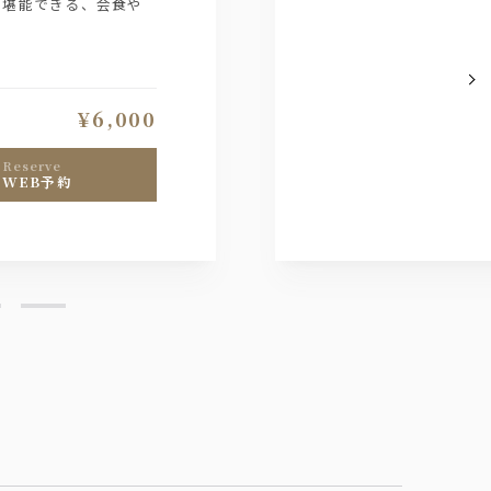
で堪能できる、会食や
¥6,000
reserve
WEB予約