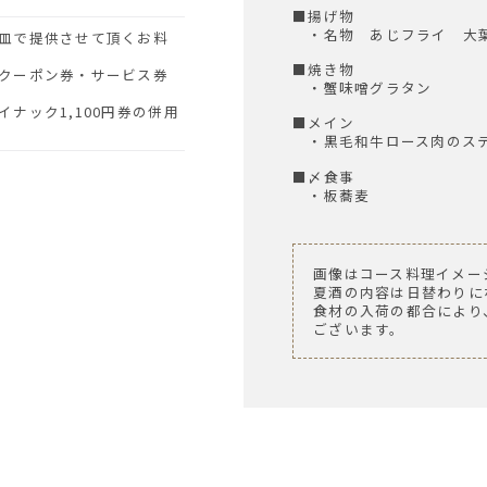
■揚げ物
・名物 あじフライ 大
■焼き物
クーポン券・サービス券
・蟹味噌グラタン
ナック1,100円券の併用
■メイン
・黒毛和牛ロース肉のス
■〆食事
・板蕎麦
画像はコース料理イメー
夏酒の内容は日替わりに
食材の入荷の都合により
ございます。