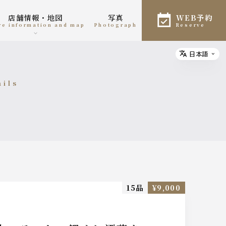
店舗情報・地図
写真
WEB予約
ore information and map
photograph
reserve
日本語
Select
ails
細
15品
¥9,000