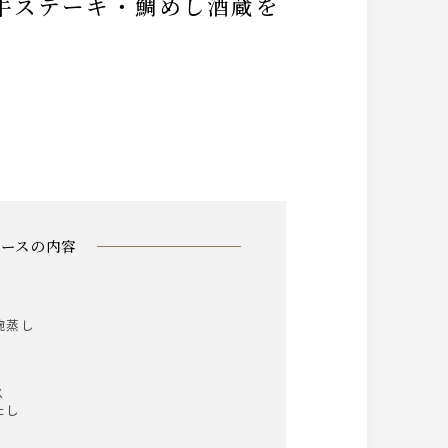
コースの内容
碗蒸し
ス
たし