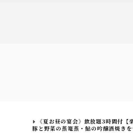
竜（埼玉）・紀土（和歌山）…全5銘柄
す。
宝マンゴーサワー・薫る紅茶サワー
シークワーサーサワー・トマトサワー
・ウーロンハイ・緑茶ハイ
《夏お昼の宴会》飲放題3時間付【
豚と野菜の蒸篭蒸・鮎の吟醸酒焼きを