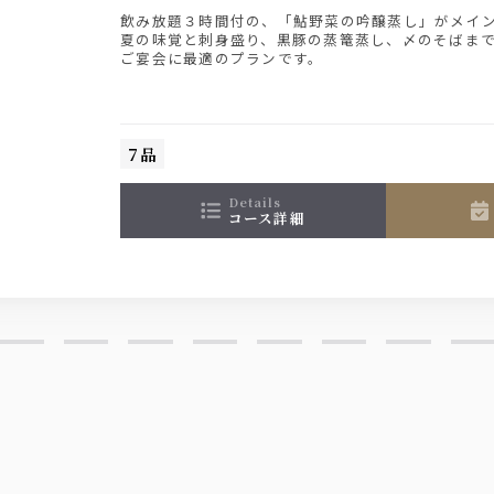
飲み放題３時間付の、「鮎野菜の吟醸蒸し」がメイ
夏の味覚と刺身盛り、黒豚の蒸篭蒸し、〆のそばま
ご宴会に最適のプランです。
烏龍茶
7品
details
コース詳細