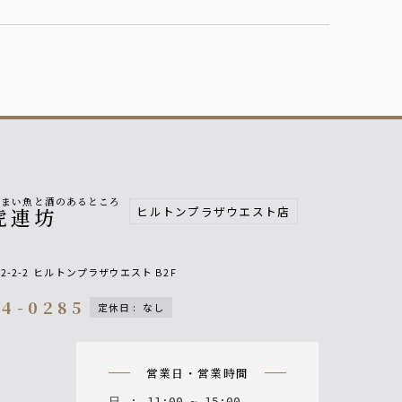
うまい魚と酒のあるところ
ヒルトンプラザウエスト店
虎連坊
2-2-2
ヒルトンプラザウエスト B2F
44-0285
定休日
:
なし
on
営業日・営業時間
日
:
11
:
00
~
15
:
00