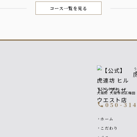
コース一覧を見る
〒530-0001
大阪府
大阪市北区梅田
050-31
call
Footer navigati
ホーム
chevron_right
こだわり
chevron_right