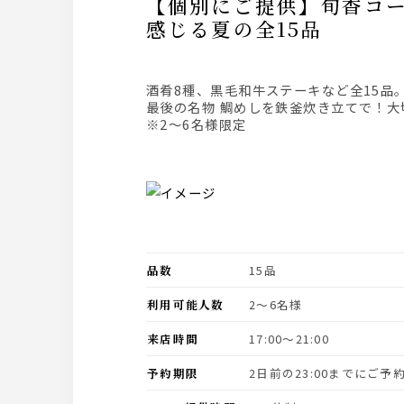
【個別にご提供】旬香コース≪日本酒５種飲放付≫旬の前菜８種和牛ステーキ・鯛めし酒蔵を
感じる夏の全15品
酒肴8種、黒毛和牛ステーキなど全15
最後の名物 鯛めしを鉄釜炊き立てで！
※2～6名様限定
品数
15品
利用可能人数
2〜6名様
来店時間
17:00〜21:00
予約期限
2日前の23:00までにご