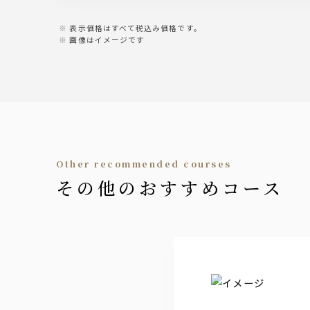
・千秋蔵（福岡）・高清水（秋田）・九頭
※銘柄は予告無く変更する場合がございま
表示価格はすべて税込み価格です。
画像はイメージです
日本酒ハイボール
吟醸ハイボール・純米ハイボール
酒蔵の果実酒サワー
プレミアムジンジャー＆かぼすサワー・子
サワー
other recommended courses
その他のおすすめコース
レモンサワー・グレープフルーツサワー・
・梅サワー・巨峰サワー・ホワイトサワー
焼酎
なんこ（芋）・わんこ（麦）
梅酒
南高梅酒