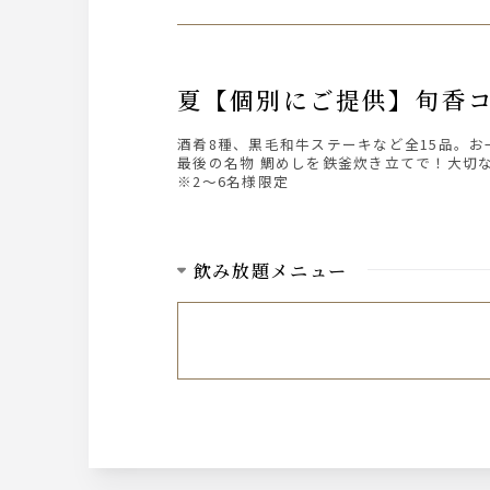
夏【個別にご提供】旬
酒肴8種、黒毛和牛ステーキなど全15品。
最後の名物 鯛めしを鉄釜炊き立てで！大切
※2～6名様限定
飲み放題メニュー
ビール
サントリー ザ・プレミアム・モルツ
ウィスキー
ジムビームハイボール
日本酒