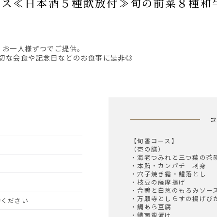
品。お一人様ずつでご提供。
大切な会食や記念日などのお食事に是非◎
【旬香コース】
（壱の膳）
・海老つみれと三つ葉の茶
・本鮪・カンパチ 刺身
・穴子焼き霜・鱧落とし
・枝豆の薩摩揚げ
・合鴨と白葱のもろみソー
・万願寺としらすの揚げび
予約ください
・鯛あら豆腐
・鱧南蛮漬け