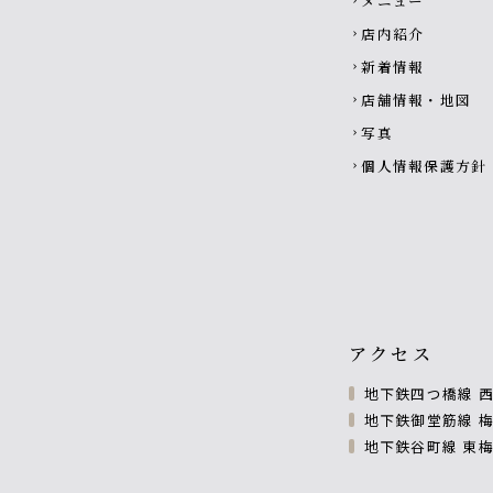
メニュー
chevron_right
店内紹介
chevron_right
新着情報
chevron_right
店舗情報・地図
chevron_right
写真
chevron_right
個人情報保護方針
chevron_right
アクセス
地下鉄四つ橋線 西
地下鉄御堂筋線 梅
地下鉄谷町線 東梅