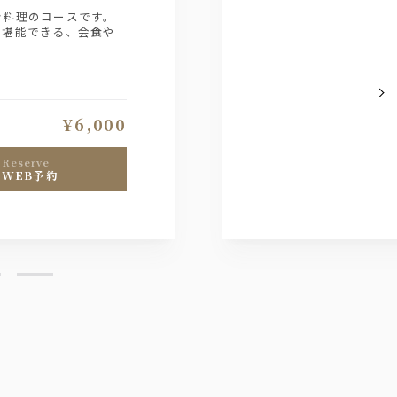
ン料理のコースです。
で堪能できる、会食や
¥6,000
reserve
WEB予約