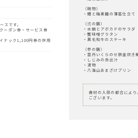
（碗物）
・鱧と梅素麺の薄葛仕立て
（弍の膳）
コースです。
・水蛸とアボカドのサラダ
クーポン券・サービス券
・蟹味噌グラタン
・黒毛和牛のステーキ
ナック1,100円券の併用
（参の膳）
・雲丹いくらのせ鉄釜炊き
・しじみの赤出汁
・漬物
・八海山あまざけプリン
食材の入荷の都合により
ございます。