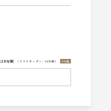
120分制
30品
（
ラストオーダー
:
30分前
）