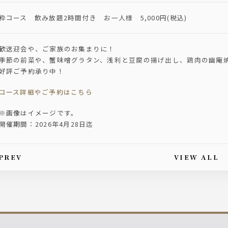
粋コース 飲み放題2時間付き お一人様 5,000円(税込)
歓送迎会や、ご家族のお集まりに！
季節の前菜や、蟹味噌グラタン、浅利と豆腐の揚げ出し、鶏肉の幽庵
好評ご予約承り中！
コース詳細やご予約はこちら
※画像はイメージです。
開催期間：2026年4月28日迄
PREV
VIEW ALL
is article's paging