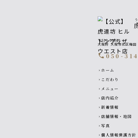
〒530-0001
大阪府
大阪市北区梅田
050-31
call
Footer navigati
ホーム
chevron_right
こだわり
chevron_right
メニュー
chevron_right
店内紹介
chevron_right
新着情報
chevron_right
店舗情報・地図
chevron_right
写真
chevron_right
個人情報保護方針
chevron_right